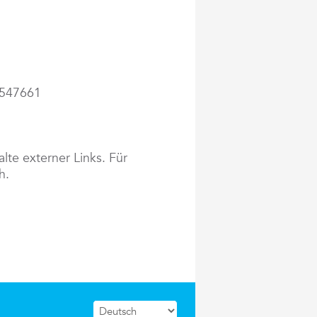
2547661
alte externer Links. Für
h.