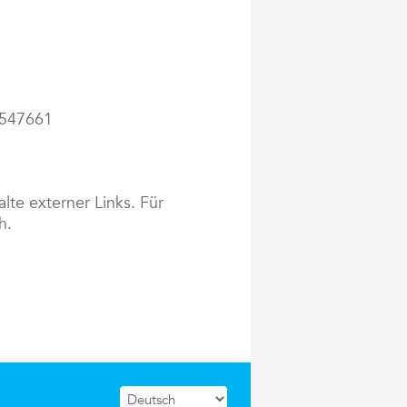
2547661
alte externer Links. Für
h.