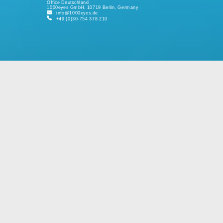
ZUSÄTZLICHE INFO
Wir haben unseren Sitz im Herzen
Berlins direkt am Kurfürstendamm
und im Finanzdistrikt in
San Francisco.
Office Deutschland
1000eyes GmbH, 10719 Berlin, Germany
info@1000eyes.de
+49 (0)30-754 378 210