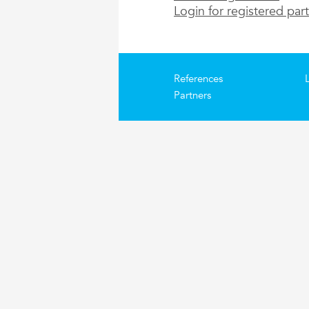
Login for registered par
References
Partners