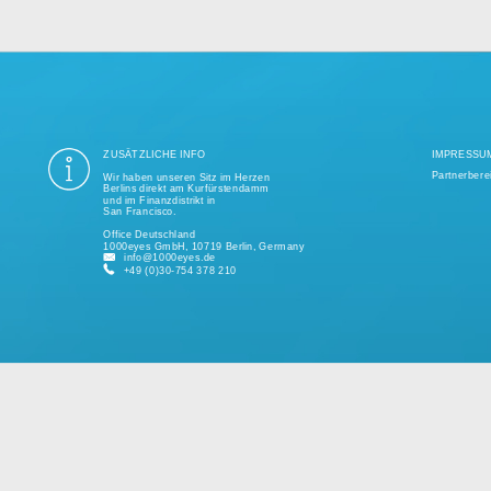
ung aller Datenschutzvorschriften ist seit mehr als einem Jahrzehnt unse
ige Tausend erfolgreiche Projekte realisiert und unterstützt kleine und 
kundenspezifischen Lösungen.
Bitte sprechen Sie uns jederzeit für ein individuelles Angebot an.
ZUSÄTZLICHE INFO
Wir haben unseren Sitz im Herzen
Berlins direkt am Kurfürstendamm
und im Finanzdistrikt in