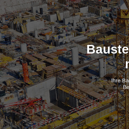
Baus
Ih