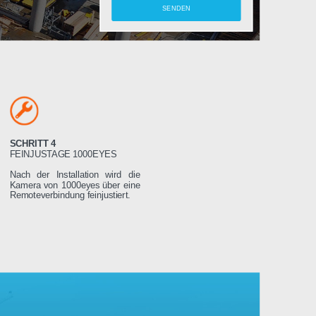
amera
SCHRITT 4
LTEN
FEINJUSTAGE 1000EYES
ung wird das
Nach der Installation wird die
weniger Tage
Kamera von 1000eyes über eine
ssen es dann
Remoteverbindung feinjustiert.
Stromnetz
 wird sich
seren Servern