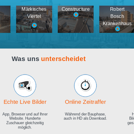
Webcam live
Demos
tema
Märkisches
Constructure
medien
Viertel
K
Was uns
unterscheidet