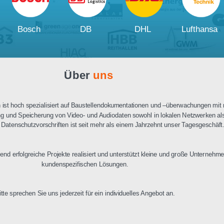
Ausschreibungstext
PDF Datenblatt
Unsere
Kunden und Partner
W
Bosch
DB
DHL
Über
uns
n Berlin ist hoch spezialisiert auf Baustellendokumentationen und –üb
ertragung und Speicherung von Video- und Audiodaten sowohl in lokalen