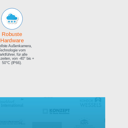
Archiv
Hochauflösendes
Bilderarchiv über die
gesamte Projektdauer.
Robuste
Hardware
Aktuellste Außenkamera,
Technologie vom
Marktführer, für alle
Jahreszeiten, von -40° bis +
50°C (IP66).