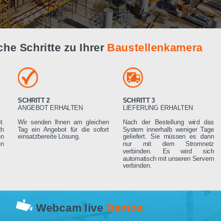
Live Demo
infache Schritte zu Ihrer
Baustellenk
SCHRITT 2
SCHRITT 3
RN
ANGEBOT ERHALTEN
LIEFERUNG ERHA
 Angebot.
Wir senden Ihnen am gleichen
Nach der Bestell
rden sich
Tag ein Angebot für die sofort
System innerhalb 
ng setzen
einsatzbereite Lösung.
geliefert. Sie mü
rderungen
nur mit dem 
verbinden. Es
automatisch mit un
verbinden.