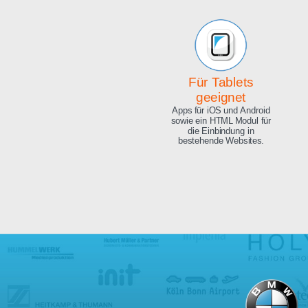
Beeindruckende
Qualität
Exzellente Bild Qualität, 4K
Ultra HD und 8.3 Megapixel.
Für Tablets
geeignet
Apps für iOS und Android
sowie ein HTML Modul für
die Einbindung in
bestehende Websites.