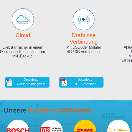
Echte Live Bilder
Online Zeitraffer
App, Browser und auf Ihrer
Während der Bauphase,
Website. Hunderte
auch in HD als Download.
Zuschauer gleichzeitig
möglich.
Cloud
Drahtlose
Verbindung
Diebstahlsicher in einem
Mit DSL oder Mobiler
Deutschen Rechenzentrum,
4G / 3G Verbindung.
inkl. Backup.
Download
Download