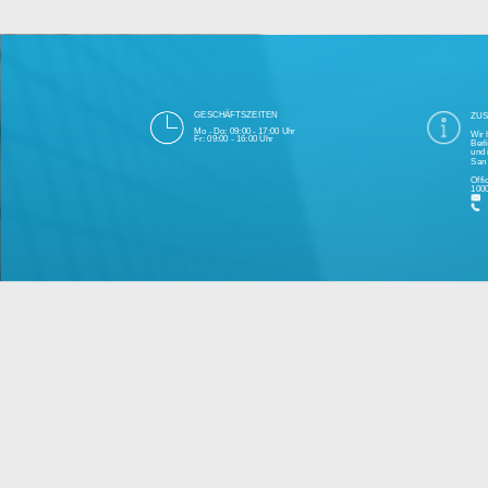
Die 1000eyes GmbH mit Sitz in Berlin ist
und Cloudtechnologie. Die Übertragung un
bei Einhaltung aller Da
Unsere Firma hat seit 2003 einige Tausen
Bitte 