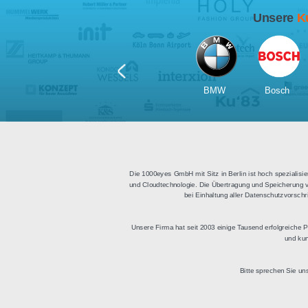
Für Tablets
geeignet
Apps für iOS und Android
Di
sowie ein HTML Modul für
Deu
die Einbindung in
bestehende Websites.
BMW