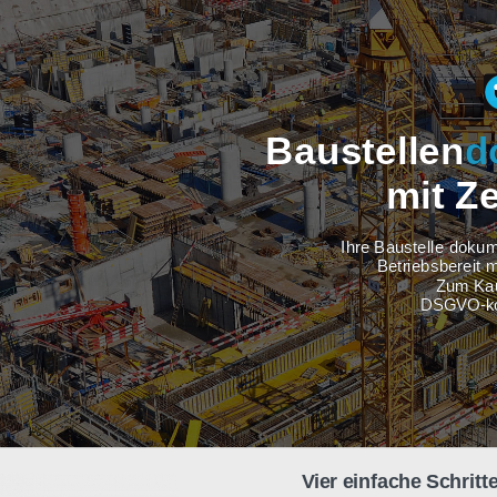
Baustel
m
Ihre Baus
Betri