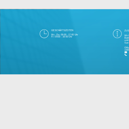
Die 1000eyes GmbH mit Sitz in Berlin ist
und Cloudtechnologie. Die Übertragung un
bei Einhaltung aller Da
Unsere Firma hat seit 2003 einige Tausen
Bitte 