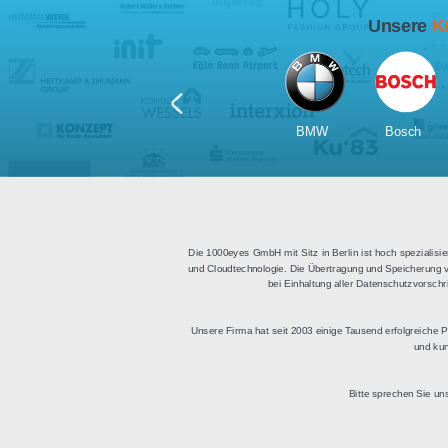
Für Tablets
geeignet
Apps für iOS und Android
Di
sowie ein HTML Modul für
Deu
die Einbindung in
bestehende Websites.
BMW