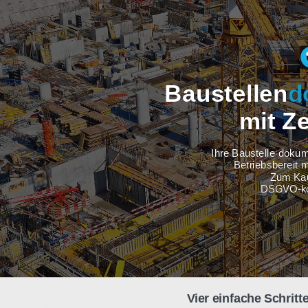
Baustel
m
Ihre Baus
Betri