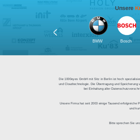
Für Tablets
geeignet
Apps für iOS und Android
Di
sowie ein HTML Modul für
Deu
die Einbindung in
bestehende Websites.
BMW