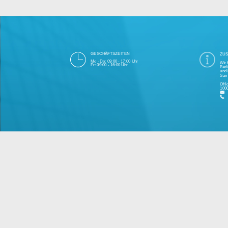
Die 1000eyes GmbH mit Sitz in Berlin ist
und Cloudtechnologie. Die Übertragung un
bei Einhaltung aller Da
Unsere Firma hat seit 2003 einige Tausen
Bitte 