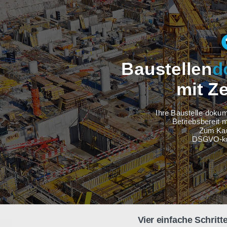
Baustel
m
Ihre Baus
Betri