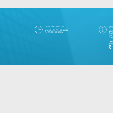
Die 1000eyes GmbH mit Sitz in Berlin ist
und Cloudtechnologie. Die Übertragung un
bei Einhaltung aller Da
Unsere Firma hat seit 2003 einige Tausen
Bitte 