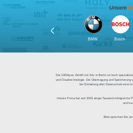
Für Tablets
geeignet
Apps für iOS und Android
Di
sowie ein HTML Modul für
Deu
die Einbindung in
bestehende Websites.
BMW