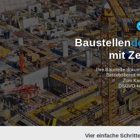
Baustel
m
Ihre Baus
Betri