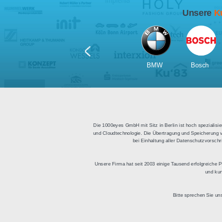
Für Tablets
geeignet
Apps für iOS und Android
Di
sowie ein HTML Modul für
Deu
die Einbindung in
bestehende Websites.
BMW