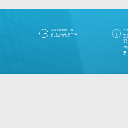
Die 1000eyes GmbH mit Sitz in Berlin ist
und Cloudtechnologie. Die Übertragung un
bei Einhaltung aller Da
Unsere Firma hat seit 2003 einige Tausen
Bitte 