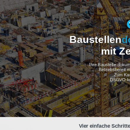
Baustel
m
Ihre Baus
Betri