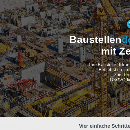
Baustel
m
Ihre Baus
Betri