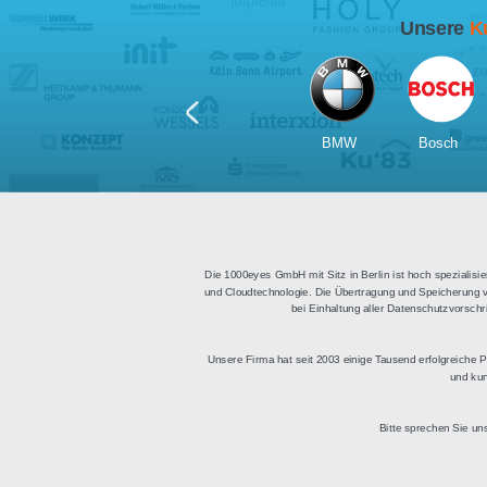
Für Tablets
geeignet
Apps für iOS und Android
Di
sowie ein HTML Modul für
Deu
die Einbindung in
bestehende Websites.
BMW