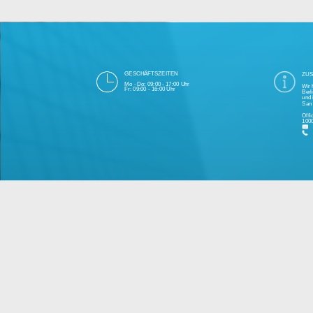
Die 1000eyes GmbH mit Sitz in Berlin ist
und Cloudtechnologie. Die Übertragung un
bei Einhaltung aller Da
Unsere Firma hat seit 2003 einige Tausen
Bitte 