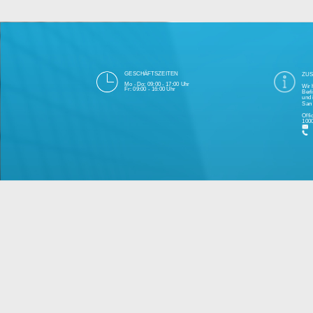
Die 1000eyes GmbH mit Sitz in Berlin ist
und Cloudtechnologie. Die Übertragung un
bei Einhaltung aller Da
Unsere Firma hat seit 2003 einige Tausen
Bitte 