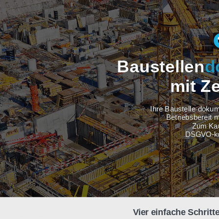
Baustel
m
Ihre Baus
Betri