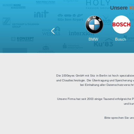
Für Tablets
geeignet
Apps für iOS und Android
Di
sowie ein HTML Modul für
Deu
die Einbindung in
bestehende Websites.
BMW