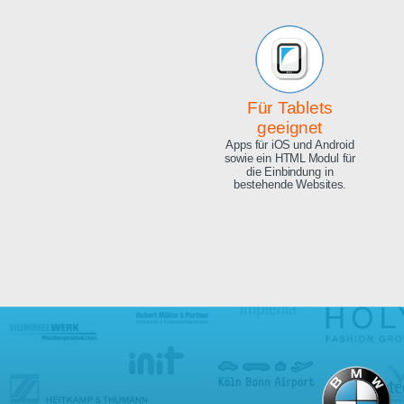
Beeindruckende
Qualität
Exzellente Bild Qualität, 4K
Ultra HD und 8.3 Megapixel.
Für Tablets
geeignet
Apps für iOS und Android
sowie ein HTML Modul für
die Einbindung in
bestehende Websites.