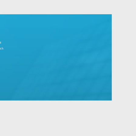
r Tagesgeschäft.
große Unternehmen mit Standard- und
IMPRESSUM
Partnerbereich