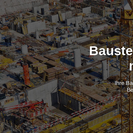
Baus
Ih