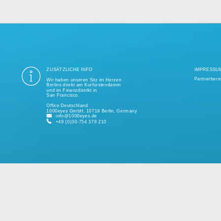
ung aller Datenschutzvorschriften ist seit mehr als einem Jahrzehnt unse
ige Tausend erfolgreiche Projekte realisiert und unterstützt kleine und 
kundenspezifischen Lösungen.
Bitte sprechen Sie uns jederzeit für ein individuelles Angebot an.
ZUSÄTZLICHE INFO
Wir haben unseren Sitz im Herzen
Berlins direkt am Kurfürstendamm
und im Finanzdistrikt in