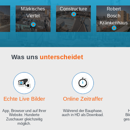
Webcam live
Demos
tema
Märkisches
Constructure
medien
Viertel
K
Was uns
unterscheidet