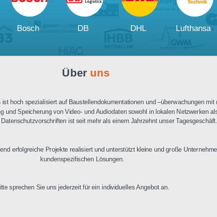
Ausschreibungstext
PDF Datenblatt
Unsere
Kunden und Partner
W
Bosch
DB
DHL
Über
uns
n Berlin ist hoch spezialisiert auf Baustellendokumentationen und –üb
ertragung und Speicherung von Video- und Audiodaten sowohl in lokalen