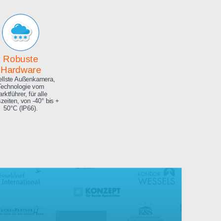
Archiv
Hochauflösendes
Bilderarchiv über die
gesamte Projektdauer.
Robuste
Hardware
Aktuellste Außenkamera,
Technologie vom
Marktführer, für alle
Jahreszeiten, von -40° bis +
50°C (IP66).