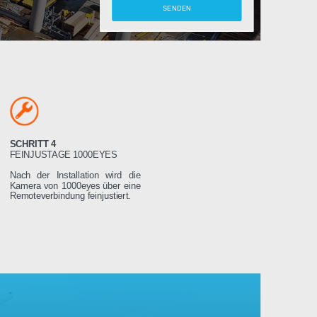
amera
SCHRITT 4
LTEN
FEINJUSTAGE 1000EYES
ung wird das
Nach der Installation wird die
weniger Tage
Kamera von 1000eyes über eine
ssen es dann
Remoteverbindung feinjustiert.
Stromnetz
 wird sich
seren Servern