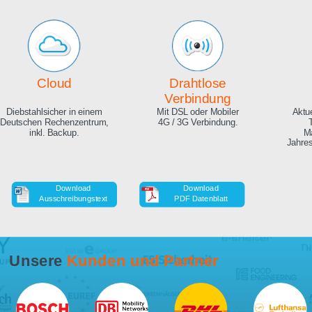
Echte Live Bilder
Online Zeitraffer
App, Browser und auf Ihrer
Während der Bauphase,
Website. Hunderte
auch in HD als Download.
Zuschauer gleichzeitig
möglich.
Cloud
Drahtlose
Verbindung
Diebstahlsicher in einem
Mit DSL oder Mobiler
Deutschen Rechenzentrum,
4G / 3G Verbindung.
inkl. Backup.
Download
Download