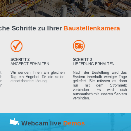
Live Demo
infache Schritte zu Ihrer
Baustellenk
SCHRITT 2
SCHRITT 3
RN
ANGEBOT ERHALTEN
LIEFERUNG ERHA
 Angebot.
Wir senden Ihnen am gleichen
Nach der Bestell
rden sich
Tag ein Angebot für die sofort
System innerhalb 
ng setzen
einsatzbereite Lösung.
geliefert. Sie mü
rderungen
nur mit dem 
verbinden. Es
automatisch mit un
verbinden.