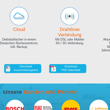
Echte Live Bilder
Online Zeitraffer
App, Browser und auf Ihrer
Während der Bauphase,
Website. Hunderte
auch in HD als Download.
Zuschauer gleichzeitig
möglich.
Cloud
Drahtlose
Verbindung
Diebstahlsicher in einem
Mit DSL oder Mobiler
Deutschen Rechenzentrum,
4G / 3G Verbindung.
inkl. Backup.
Download
Download