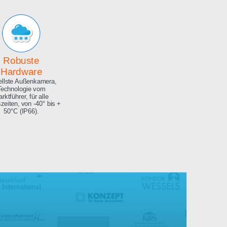
Archiv
Hochauflösendes
Bilderarchiv über die
gesamte Projektdauer.
Robuste
Hardware
Aktuellste Außenkamera,
Technologie vom
Marktführer, für alle
Jahreszeiten, von -40° bis +
50°C (IP66).