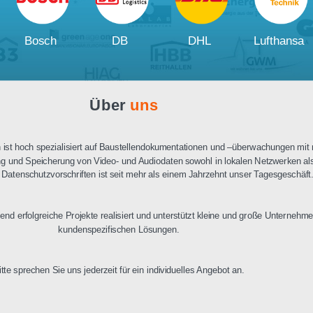
Ausschreibungstext
PDF Datenblatt
Unsere
Kunden und Partner
W
Bosch
DB
DHL
Über
uns
n Berlin ist hoch spezialisiert auf Baustellendokumentationen und –üb
ertragung und Speicherung von Video- und Audiodaten sowohl in lokalen