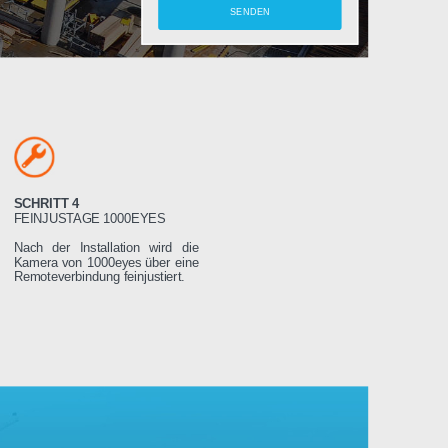
amera
SCHRITT 4
LTEN
FEINJUSTAGE 1000EYES
ung wird das
Nach der Installation wird die
weniger Tage
Kamera von 1000eyes über eine
ssen es dann
Remoteverbindung feinjustiert.
Stromnetz
 wird sich
seren Servern