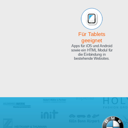
Beeindruckende
Qualität
Exzellente Bild Qualität, 4K
Ultra HD und 8.3 Megapixel.
Für Tablets
geeignet
Apps für iOS und Android
sowie ein HTML Modul für
die Einbindung in
bestehende Websites.