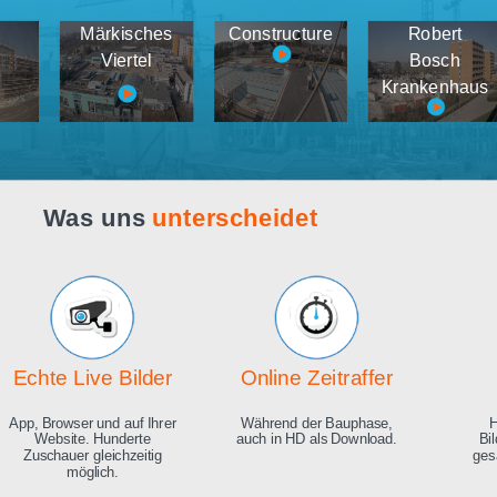
Webcam live
Demos
tema
Märkisches
Constructure
medien
Viertel
K
Was uns
unterscheidet