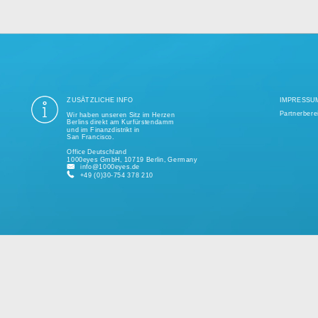
ung aller Datenschutzvorschriften ist seit mehr als einem Jahrzehnt unse
ige Tausend erfolgreiche Projekte realisiert und unterstützt kleine und 
kundenspezifischen Lösungen.
Bitte sprechen Sie uns jederzeit für ein individuelles Angebot an.
ZUSÄTZLICHE INFO
Wir haben unseren Sitz im Herzen
Berlins direkt am Kurfürstendamm
und im Finanzdistrikt in