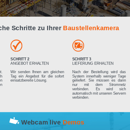
Live Demo
infache Schritte zu Ihrer
Baustellenk
SCHRITT 2
SCHRITT 3
RN
ANGEBOT ERHALTEN
LIEFERUNG ERHA
 Angebot.
Wir senden Ihnen am gleichen
Nach der Bestell
rden sich
Tag ein Angebot für die sofort
System innerhalb 
ng setzen
einsatzbereite Lösung.
geliefert. Sie mü
rderungen
nur mit dem 
verbinden. Es
automatisch mit un
verbinden.