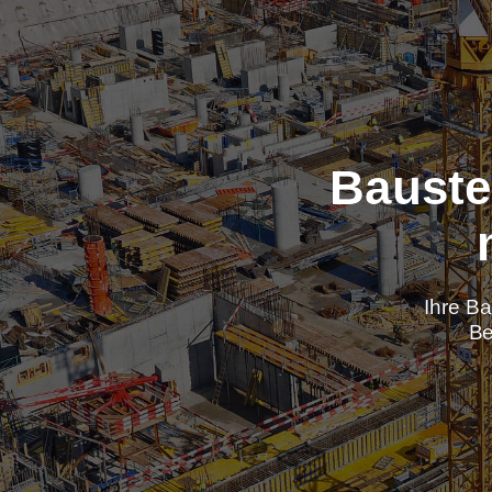
Baus
Ih