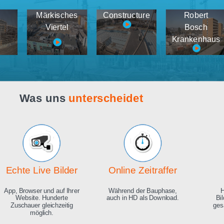
Webcam live
Demos
tema
Märkisches
Constructure
medien
Viertel
K
Was uns
unterscheidet