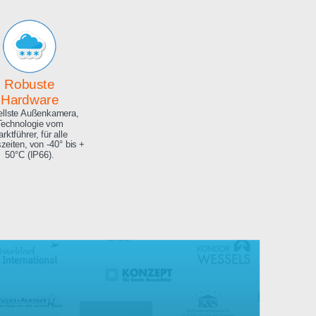
Archiv
Hochauflösendes
Bilderarchiv über die
gesamte Projektdauer.
Robuste
Hardware
Aktuellste Außenkamera,
Technologie vom
Marktführer, für alle
Jahreszeiten, von -40° bis +
50°C (IP66).