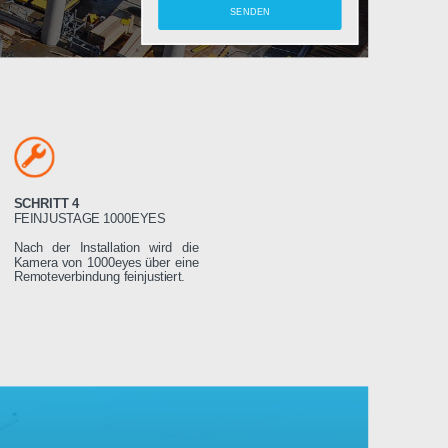
amera
SCHRITT 4
LTEN
FEINJUSTAGE 1000EYES
ung wird das
Nach der Installation wird die
weniger Tage
Kamera von 1000eyes über eine
ssen es dann
Remoteverbindung feinjustiert.
Stromnetz
 wird sich
seren Servern