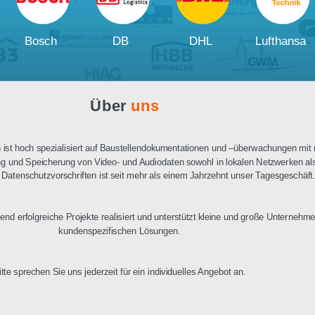
Ausschreibungstext
PDF Datenblatt
Unsere
Kunden und Partner
W
Bosch
DB
DHL
Über
uns
n Berlin ist hoch spezialisiert auf Baustellendokumentationen und –üb
ertragung und Speicherung von Video- und Audiodaten sowohl in lokalen