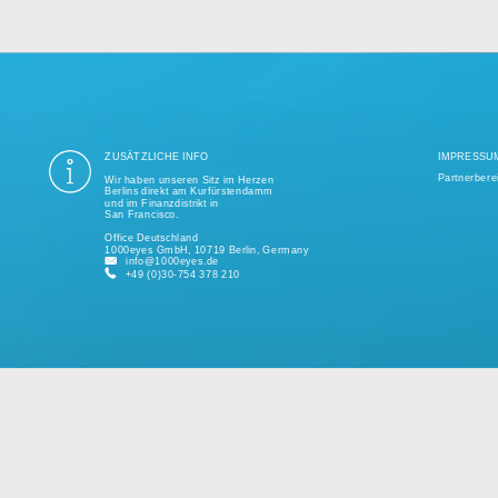
ung aller Datenschutzvorschriften ist seit mehr als einem Jahrzehnt unse
ige Tausend erfolgreiche Projekte realisiert und unterstützt kleine und 
kundenspezifischen Lösungen.
Bitte sprechen Sie uns jederzeit für ein individuelles Angebot an.
ZUSÄTZLICHE INFO
Wir haben unseren Sitz im Herzen
Berlins direkt am Kurfürstendamm
und im Finanzdistrikt in