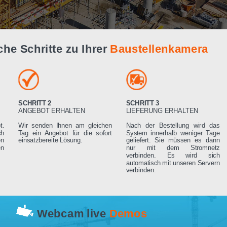
Live Demo
infache Schritte zu Ihrer
Baustellenk
SCHRITT 2
SCHRITT 3
RN
ANGEBOT ERHALTEN
LIEFERUNG ERHA
 Angebot.
Wir senden Ihnen am gleichen
Nach der Bestell
rden sich
Tag ein Angebot für die sofort
System innerhalb 
ng setzen
einsatzbereite Lösung.
geliefert. Sie mü
rderungen
nur mit dem 
verbinden. Es
automatisch mit un
verbinden.