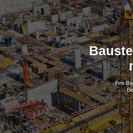
Baus
Ih