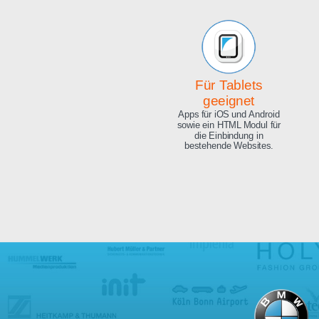
Beeindruckende
Qualität
Exzellente Bild Qualität, 4K
Ultra HD und 8.3 Megapixel.
Für Tablets
geeignet
Apps für iOS und Android
sowie ein HTML Modul für
die Einbindung in
bestehende Websites.