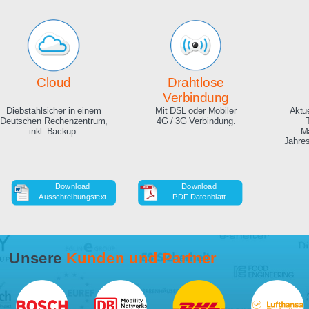
Echte Live Bilder
Online Zeitraffer
App, Browser und auf Ihrer
Während der Bauphase,
Website. Hunderte
auch in HD als Download.
Zuschauer gleichzeitig
möglich.
Cloud
Drahtlose
Verbindung
Diebstahlsicher in einem
Mit DSL oder Mobiler
Deutschen Rechenzentrum,
4G / 3G Verbindung.
inkl. Backup.
Download
Download