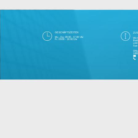
Die 1000eyes GmbH mit Sitz in Berlin ist
und Cloudtechnologie. Die Übertragung un
bei Einhaltung aller Da
Unsere Firma hat seit 2003 einige Tausen
Bitte 