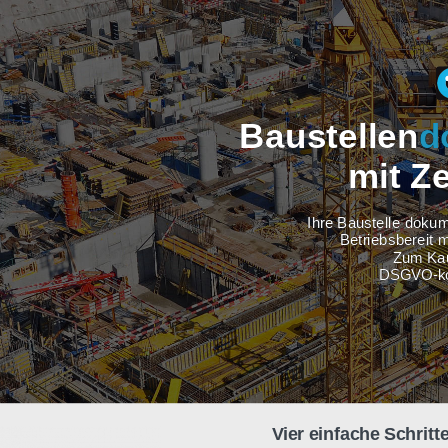
Baustel
m
Ihre Baus
Betri