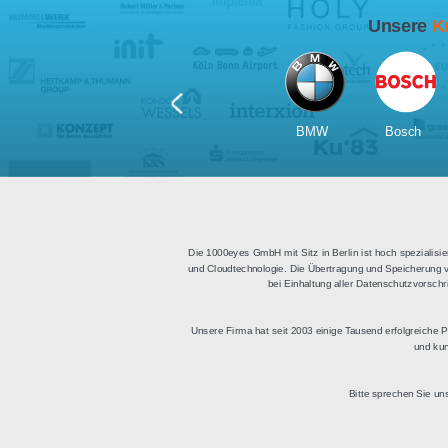
Für Tablets
geeignet
Apps für iOS und Android
Di
sowie ein HTML Modul für
Deu
die Einbindung in
bestehende Websites.
BMW