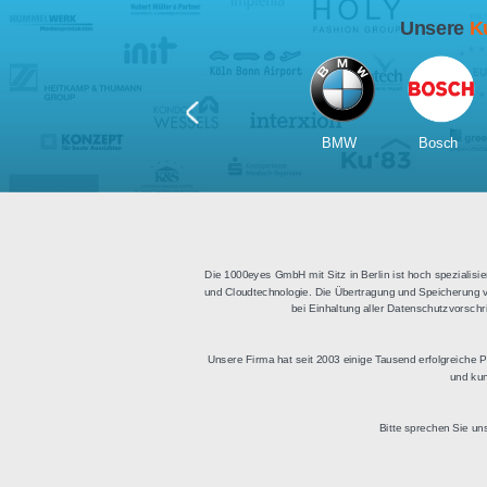
Für Tablets
geeignet
Apps für iOS und Android
Di
sowie ein HTML Modul für
Deu
die Einbindung in
bestehende Websites.
BMW