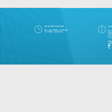
Die 1000eyes GmbH mit Sitz in Berlin ist
und Cloudtechnologie. Die Übertragung un
bei Einhaltung aller Da
Unsere Firma hat seit 2003 einige Tausen
Bitte 