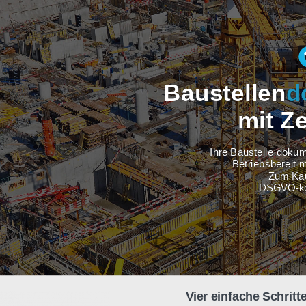
Baustel
m
Ihre Baus
Betri