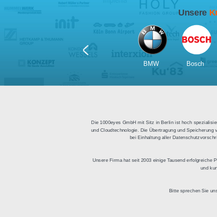
Für Tablets
geeignet
Apps für iOS und Android
Di
sowie ein HTML Modul für
Deu
die Einbindung in
bestehende Websites.
BMW