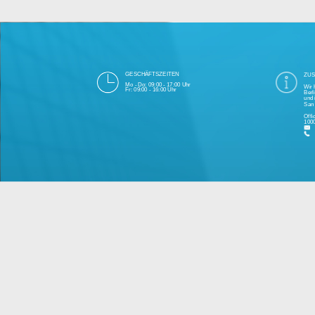
Die 1000eyes GmbH mit Sitz in Berlin ist
und Cloudtechnologie. Die Übertragung un
bei Einhaltung aller Da
Unsere Firma hat seit 2003 einige Tausen
Bitte 