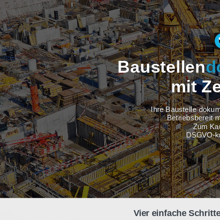
Baustel
m
Ihre Baus
Betri