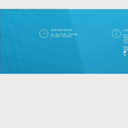
Die 1000eyes GmbH mit Sitz in Berlin ist
und Cloudtechnologie. Die Übertragung un
bei Einhaltung aller Da
Unsere Firma hat seit 2003 einige Tausen
Bitte 