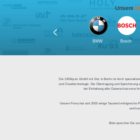
Für Tablets
geeignet
Apps für iOS und Android
Di
sowie ein HTML Modul für
Deu
die Einbindung in
bestehende Websites.
BMW