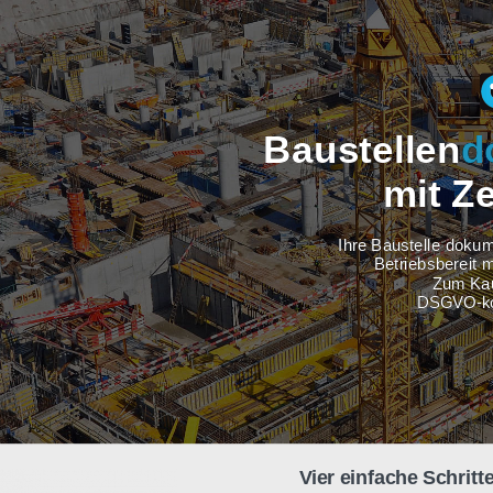
Baustel
m
Ihre Baus
Betri