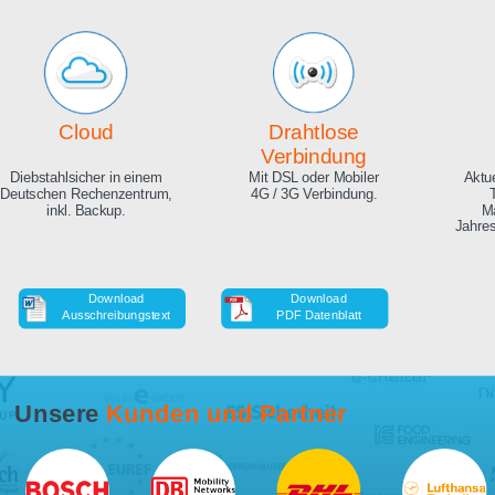
Echte Live Bilder
Online Zeitraffer
App, Browser und auf Ihrer
Während der Bauphase,
Website. Hunderte
auch in HD als Download.
Zuschauer gleichzeitig
möglich.
Cloud
Drahtlose
Verbindung
Diebstahlsicher in einem
Mit DSL oder Mobiler
Deutschen Rechenzentrum,
4G / 3G Verbindung.
inkl. Backup.
Download
Download