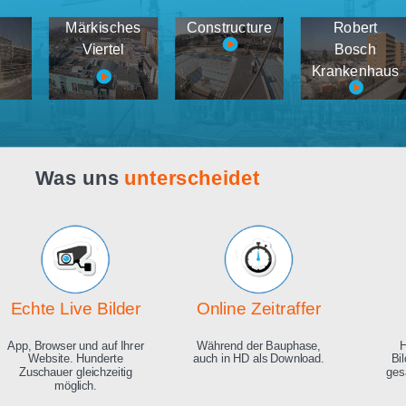
Webcam live
Demos
tema
Märkisches
Constructure
medien
Viertel
K
Was uns
unterscheidet