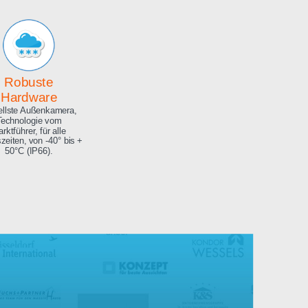
Archiv
Hochauflösendes
Bilderarchiv über die
gesamte Projektdauer.
Robuste
Hardware
Aktuellste Außenkamera,
Technologie vom
Marktführer, für alle
Jahreszeiten, von -40° bis +
50°C (IP66).