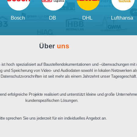
Ausschreibungstext
PDF Datenblatt
Unsere
Kunden und Partner
W
Bosch
DB
DHL
Über
uns
n Berlin ist hoch spezialisiert auf Baustellendokumentationen und –üb
ertragung und Speicherung von Video- und Audiodaten sowohl in lokalen