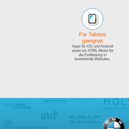
Beeindruckende
Qualität
Exzellente Bild Qualität, 4K
Ultra HD und 8.3 Megapixel.
Für Tablets
geeignet
Apps für iOS und Android
sowie ein HTML Modul für
die Einbindung in
bestehende Websites.