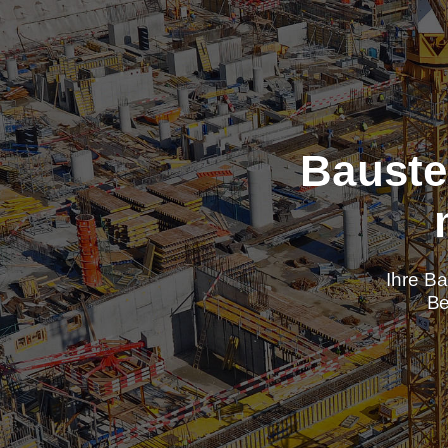
Baus
Ih