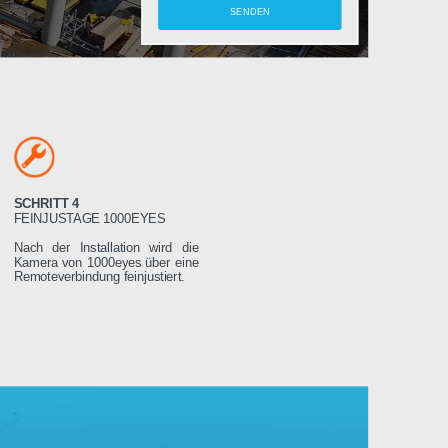
amera
SCHRITT 4
LTEN
FEINJUSTAGE 1000EYES
ung wird das
Nach der Installation wird die
weniger Tage
Kamera von 1000eyes über eine
ssen es dann
Remoteverbindung feinjustiert.
Stromnetz
 wird sich
seren Servern