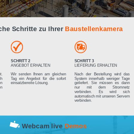
Live Demo
infache Schritte zu Ihrer
Baustellenk
SCHRITT 2
SCHRITT 3
RN
ANGEBOT ERHALTEN
LIEFERUNG ERHA
 Angebot.
Wir senden Ihnen am gleichen
Nach der Bestell
rden sich
Tag ein Angebot für die sofort
System innerhalb 
ng setzen
einsatzbereite Lösung.
geliefert. Sie mü
rderungen
nur mit dem 
verbinden. Es
automatisch mit un
verbinden.