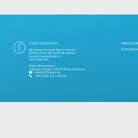
ung aller Datenschutzvorschriften ist seit mehr als einem Jahrzehnt unse
ige Tausend erfolgreiche Projekte realisiert und unterstützt kleine und 
kundenspezifischen Lösungen.
Bitte sprechen Sie uns jederzeit für ein individuelles Angebot an.
ZUSÄTZLICHE INFO
Wir haben unseren Sitz im Herzen
Berlins direkt am Kurfürstendamm
und im Finanzdistrikt in