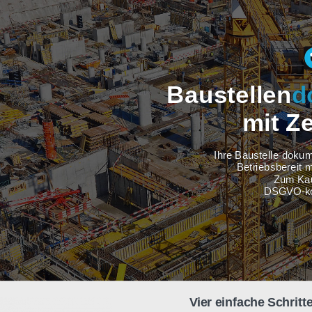
Baustel
m
Ihre Baus
Betri