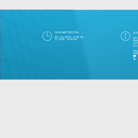
Die 1000eyes GmbH mit Sitz in Berlin ist
und Cloudtechnologie. Die Übertragung un
bei Einhaltung aller Da
Unsere Firma hat seit 2003 einige Tausen
Bitte 