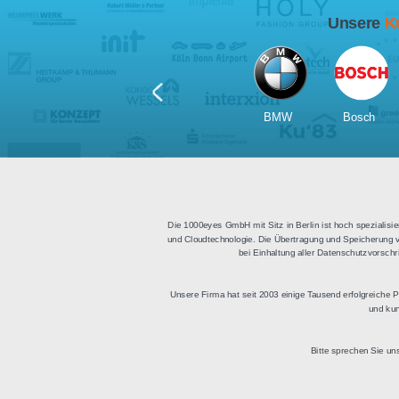
Für Tablets
geeignet
Apps für iOS und Android
Di
sowie ein HTML Modul für
Deu
die Einbindung in
bestehende Websites.
BMW