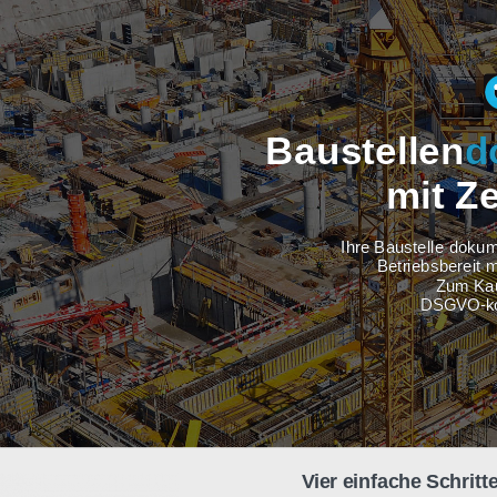
Baustel
m
Ihre Baus
Betri