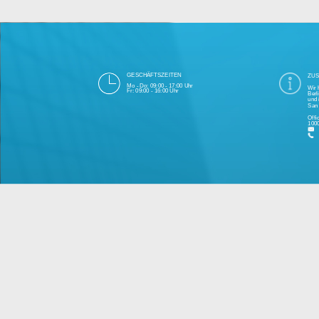
Die 1000eyes GmbH mit Sitz in Berlin ist
und Cloudtechnologie. Die Übertragung un
bei Einhaltung aller Da
Unsere Firma hat seit 2003 einige Tausen
Bitte 