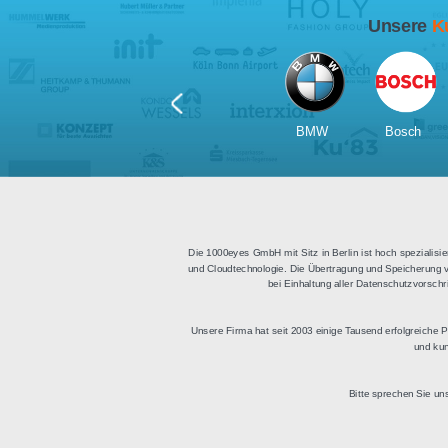
Für Tablets
geeignet
Apps für iOS und Android
Di
sowie ein HTML Modul für
Deu
die Einbindung in
bestehende Websites.
BMW