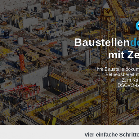
Baustel
m
Ihre Baus
Betri