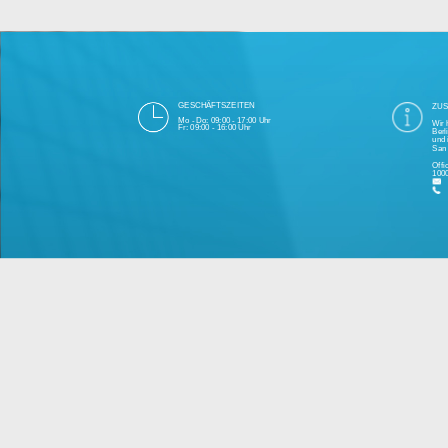
Die 1000eyes GmbH mit Sitz in Berlin ist
und Cloudtechnologie. Die Übertragung un
bei Einhaltung aller Da
Unsere Firma hat seit 2003 einige Tausen
Bitte 