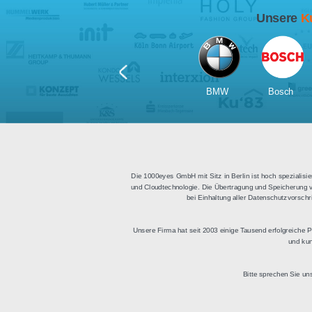
Für Tablets
geeignet
Apps für iOS und Android
Di
sowie ein HTML Modul für
Deu
die Einbindung in
bestehende Websites.
BMW