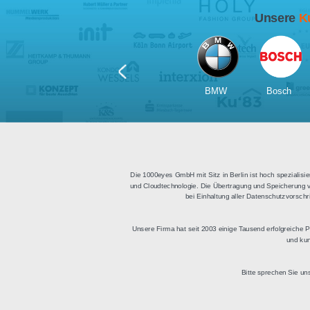
Für Tablets
geeignet
Apps für iOS und Android
Di
sowie ein HTML Modul für
Deu
die Einbindung in
bestehende Websites.
BMW