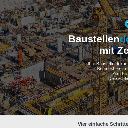
Baustel
m
Ihre Baus
Betri