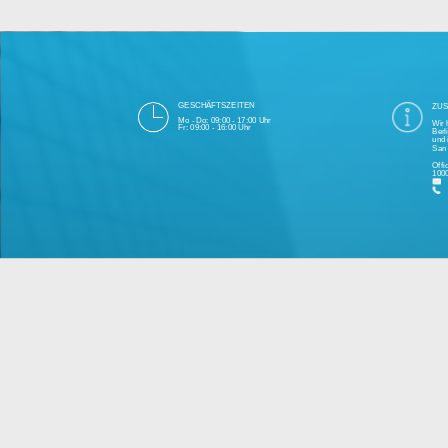
Die 1000eyes GmbH mit Sitz in Berlin ist
und Cloudtechnologie. Die Übertragung un
bei Einhaltung aller Da
Unsere Firma hat seit 2003 einige Tausen
Bitte 