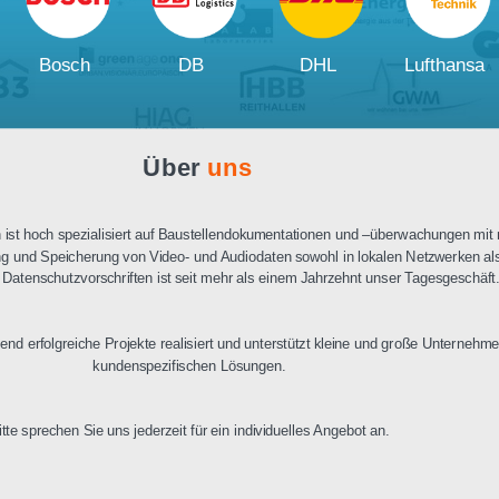
Ausschreibungstext
PDF Datenblatt
Unsere
Kunden und Partner
W
Bosch
DB
DHL
Über
uns
n Berlin ist hoch spezialisiert auf Baustellendokumentationen und –üb
ertragung und Speicherung von Video- und Audiodaten sowohl in lokalen