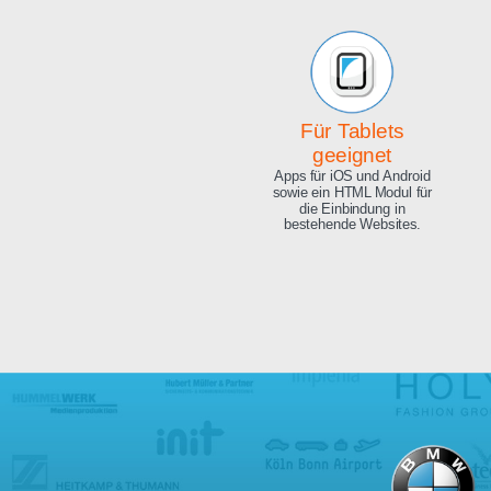
Beeindruckende
Qualität
Exzellente Bild Qualität, 4K
Ultra HD und 8.3 Megapixel.
Für Tablets
geeignet
Apps für iOS und Android
sowie ein HTML Modul für
die Einbindung in
bestehende Websites.