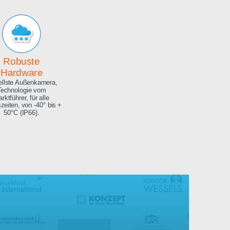
Archiv
Hochauflösendes
Bilderarchiv über die
gesamte Projektdauer.
Robuste
Hardware
Aktuellste Außenkamera,
Technologie vom
Marktführer, für alle
Jahreszeiten, von -40° bis +
50°C (IP66).