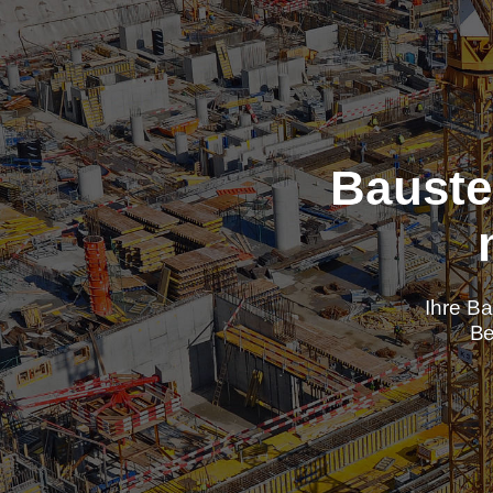
Baus
Ih