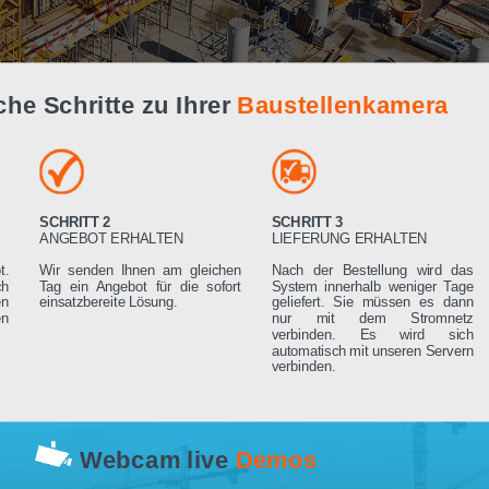
Live Demo
infache Schritte zu Ihrer
Baustellenk
SCHRITT 2
SCHRITT 3
RN
ANGEBOT ERHALTEN
LIEFERUNG ERHA
 Angebot.
Wir senden Ihnen am gleichen
Nach der Bestell
rden sich
Tag ein Angebot für die sofort
System innerhalb 
ng setzen
einsatzbereite Lösung.
geliefert. Sie mü
rderungen
nur mit dem 
verbinden. Es
automatisch mit un
verbinden.