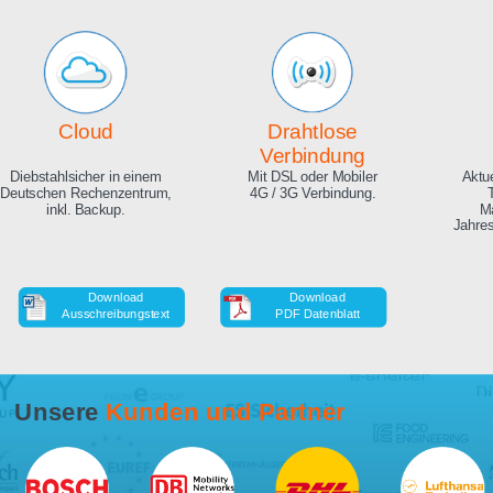
Echte Live Bilder
Online Zeitraffer
App, Browser und auf Ihrer
Während der Bauphase,
Website. Hunderte
auch in HD als Download.
Zuschauer gleichzeitig
möglich.
Cloud
Drahtlose
Verbindung
Diebstahlsicher in einem
Mit DSL oder Mobiler
Deutschen Rechenzentrum,
4G / 3G Verbindung.
inkl. Backup.
Download
Download