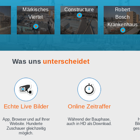
Webcam live
Demos
tema
Märkisches
Constructure
medien
Viertel
K
Was uns
unterscheidet