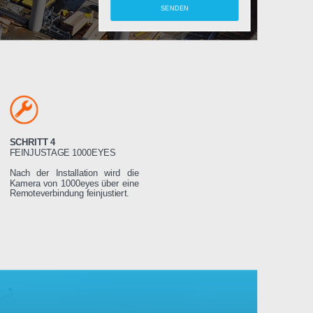
amera
SCHRITT 4
LTEN
FEINJUSTAGE 1000EYES
ung wird das
Nach der Installation wird die
weniger Tage
Kamera von 1000eyes über eine
ssen es dann
Remoteverbindung feinjustiert.
Stromnetz
 wird sich
seren Servern