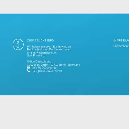
ung aller Datenschutzvorschriften ist seit mehr als einem Jahrzehnt unse
ige Tausend erfolgreiche Projekte realisiert und unterstützt kleine und 
kundenspezifischen Lösungen.
Bitte sprechen Sie uns jederzeit für ein individuelles Angebot an.
ZUSÄTZLICHE INFO
Wir haben unseren Sitz im Herzen
Berlins direkt am Kurfürstendamm
und im Finanzdistrikt in