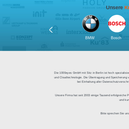
Für Tablets
geeignet
Apps für iOS und Android
Di
sowie ein HTML Modul für
Deu
die Einbindung in
bestehende Websites.
BMW