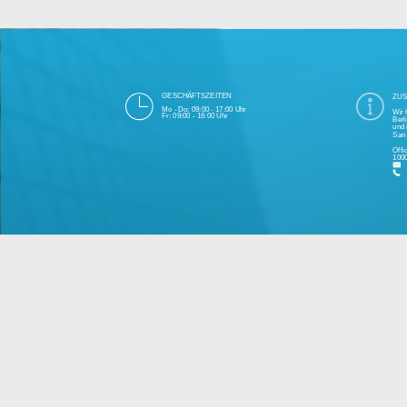
Die 1000eyes GmbH mit Sitz in Berlin ist
und Cloudtechnologie. Die Übertragung un
bei Einhaltung aller Da
Unsere Firma hat seit 2003 einige Tausen
Bitte 