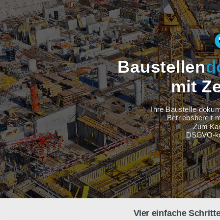
Baustel
m
Ihre Baus
Betri