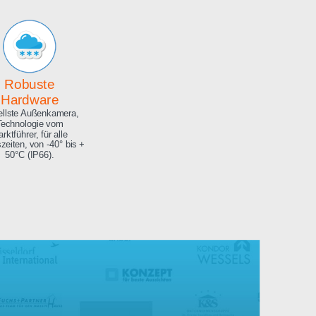
Archiv
Hochauflösendes
Bilderarchiv über die
gesamte Projektdauer.
Robuste
Hardware
Aktuellste Außenkamera,
Technologie vom
Marktführer, für alle
Jahreszeiten, von -40° bis +
50°C (IP66).