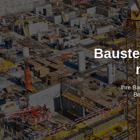
Baus
Ih