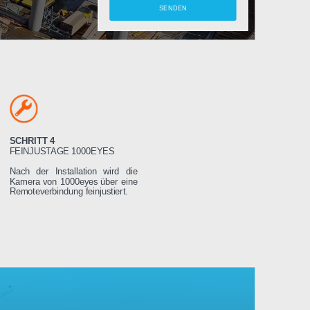
amera
SCHRITT 4
LTEN
FEINJUSTAGE 1000EYES
ung wird das
Nach der Installation wird die
weniger Tage
Kamera von 1000eyes über eine
ssen es dann
Remoteverbindung feinjustiert.
Stromnetz
 wird sich
seren Servern