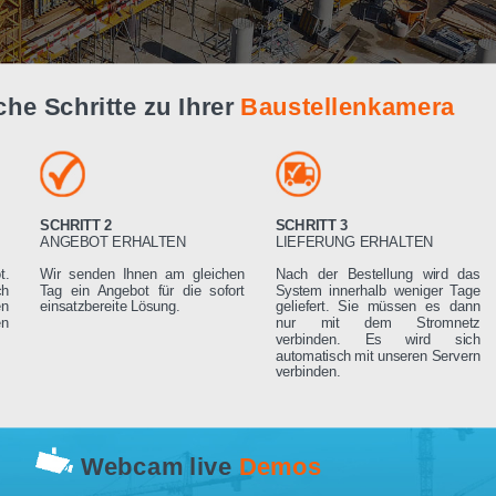
Live Demo
infache Schritte zu Ihrer
Baustellenk
SCHRITT 2
SCHRITT 3
RN
ANGEBOT ERHALTEN
LIEFERUNG ERHA
 Angebot.
Wir senden Ihnen am gleichen
Nach der Bestell
rden sich
Tag ein Angebot für die sofort
System innerhalb 
ng setzen
einsatzbereite Lösung.
geliefert. Sie mü
rderungen
nur mit dem 
verbinden. Es
automatisch mit un
verbinden.