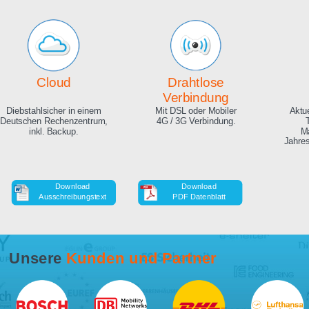
Echte Live Bilder
Online Zeitraffer
App, Browser und auf Ihrer
Während der Bauphase,
Website. Hunderte
auch in HD als Download.
Zuschauer gleichzeitig
möglich.
Cloud
Drahtlose
Verbindung
Diebstahlsicher in einem
Mit DSL oder Mobiler
Deutschen Rechenzentrum,
4G / 3G Verbindung.
inkl. Backup.
Download
Download