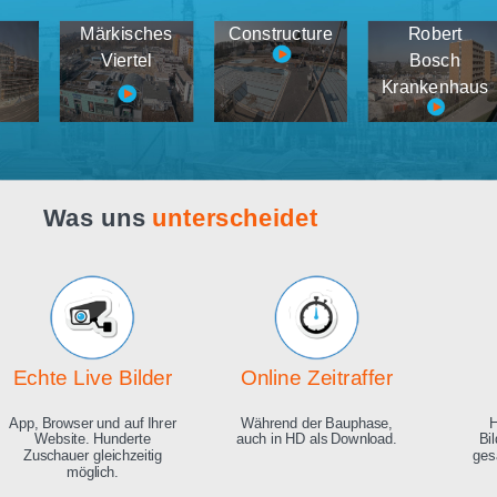
Webcam live
Demos
tema
Märkisches
Constructure
medien
Viertel
K
Was uns
unterscheidet