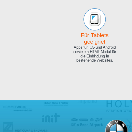
Beeindruckende
Qualität
Exzellente Bild Qualität, 4K
Ultra HD und 8.3 Megapixel.
Für Tablets
geeignet
Apps für iOS und Android
sowie ein HTML Modul für
die Einbindung in
bestehende Websites.