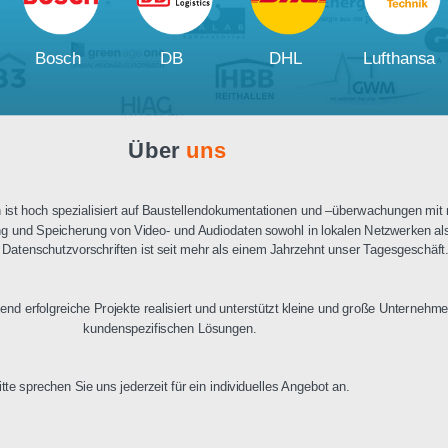
Ausschreibungstext
PDF Datenblatt
Unsere
Kunden und Partner
W
Bosch
DB
DHL
Über
uns
n Berlin ist hoch spezialisiert auf Baustellendokumentationen und –üb
ertragung und Speicherung von Video- und Audiodaten sowohl in lokalen