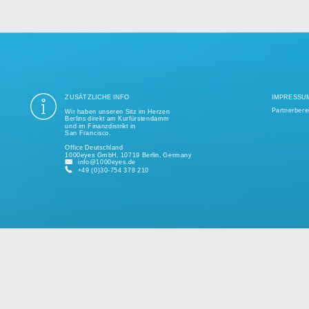
ung aller Datenschutzvorschriften ist seit mehr als einem Jahrzehnt unse
ige Tausend erfolgreiche Projekte realisiert und unterstützt kleine und 
kundenspezifischen Lösungen.
Bitte sprechen Sie uns jederzeit für ein individuelles Angebot an.
ZUSÄTZLICHE INFO
Wir haben unseren Sitz im Herzen
Berlins direkt am Kurfürstendamm
und im Finanzdistrikt in