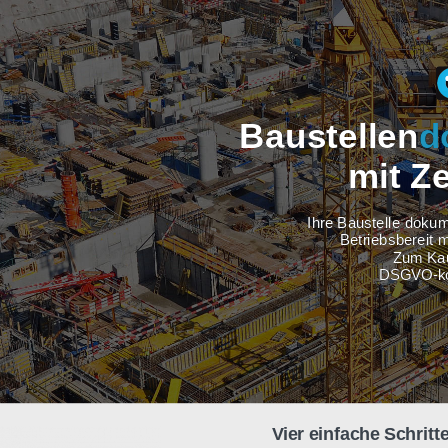
Baustel
m
Ihre Baus
Betri