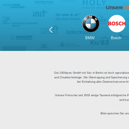
Für Tablets
geeignet
Apps für iOS und Android
Di
sowie ein HTML Modul für
Deu
die Einbindung in
bestehende Websites.
BMW