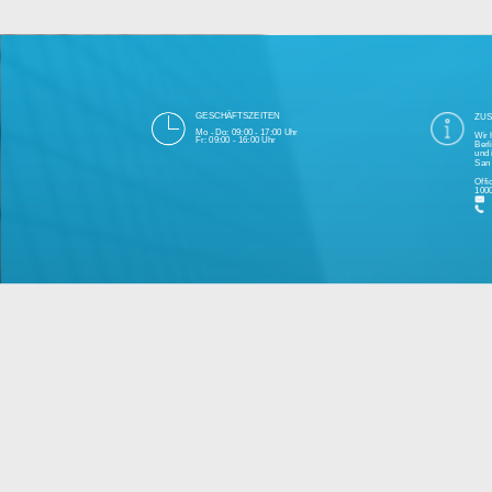
Die 1000eyes GmbH mit Sitz in Berlin ist
und Cloudtechnologie. Die Übertragung un
bei Einhaltung aller Da
Unsere Firma hat seit 2003 einige Tausen
Bitte 