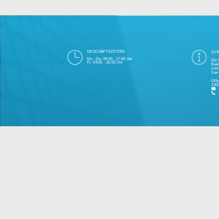
Die 1000eyes GmbH mit Sitz in Berlin ist
und Cloudtechnologie. Die Übertragung un
bei Einhaltung aller Da
Unsere Firma hat seit 2003 einige Tausen
Bitte 