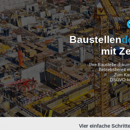
Baustel
m
Ihre Baus
Betri