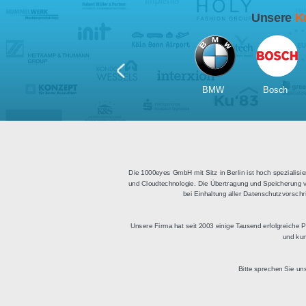
Für Tablets
geeignet
Apps für iOS und Android
Di
sowie ein HTML Modul für
Deu
die Einbindung in
bestehende Websites.
BMW