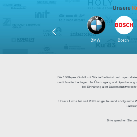
Für Tablets
geeignet
Apps für iOS und Android
Di
sowie ein HTML Modul für
Deu
die Einbindung in
bestehende Websites.
BMW