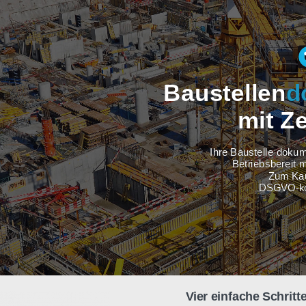
Baustel
m
Ihre Baus
Betri