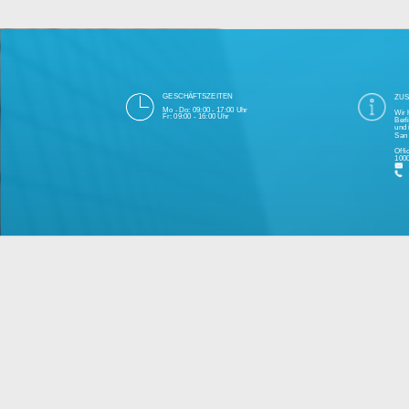
Die 1000eyes GmbH mit Sitz in Berlin ist
und Cloudtechnologie. Die Übertragung un
bei Einhaltung aller Da
Unsere Firma hat seit 2003 einige Tausen
Bitte 