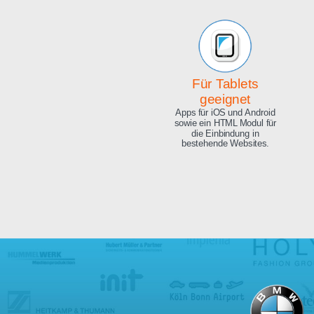
Beeindruckende
Qualität
Exzellente Bild Qualität, 4K
Ultra HD und 8.3 Megapixel.
Für Tablets
geeignet
Apps für iOS und Android
sowie ein HTML Modul für
die Einbindung in
bestehende Websites.