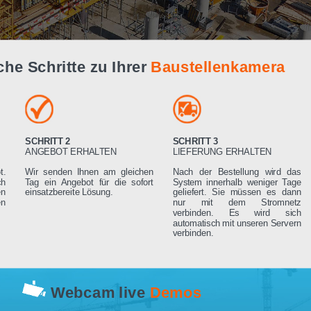
Live Demo
infache Schritte zu Ihrer
Baustellenk
SCHRITT 2
SCHRITT 3
RN
ANGEBOT ERHALTEN
LIEFERUNG ERHA
 Angebot.
Wir senden Ihnen am gleichen
Nach der Bestell
rden sich
Tag ein Angebot für die sofort
System innerhalb 
ng setzen
einsatzbereite Lösung.
geliefert. Sie mü
rderungen
nur mit dem 
verbinden. Es
automatisch mit un
verbinden.