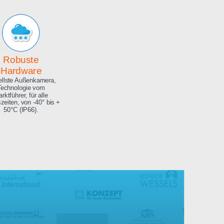
Archiv
Hochauflösendes
Bilderarchiv über die
gesamte Projektdauer.
Robuste
Hardware
Aktuellste Außenkamera,
Technologie vom
Marktführer, für alle
Jahreszeiten, von -40° bis +
50°C (IP66).