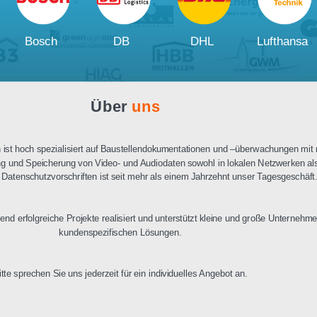
Ausschreibungstext
PDF Datenblatt
Unsere
Kunden und Partner
W
Bosch
DB
DHL
Über
uns
n Berlin ist hoch spezialisiert auf Baustellendokumentationen und –üb
ertragung und Speicherung von Video- und Audiodaten sowohl in lokalen