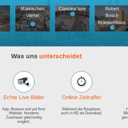
Webcam live
Demos
tema
Märkisches
Constructure
medien
Viertel
K
Was uns
unterscheidet