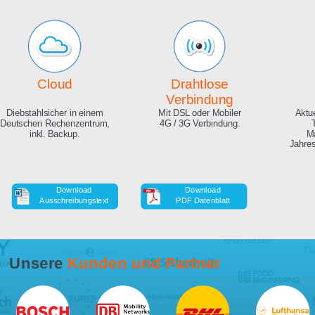
Echte Live Bilder
Online Zeitraffer
App, Browser und auf Ihrer
Während der Bauphase,
Website. Hunderte
auch in HD als Download.
Zuschauer gleichzeitig
möglich.
Cloud
Drahtlose
Verbindung
Diebstahlsicher in einem
Mit DSL oder Mobiler
Deutschen Rechenzentrum,
4G / 3G Verbindung.
inkl. Backup.
Download
Download