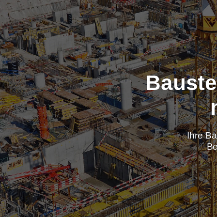
Baus
Ih