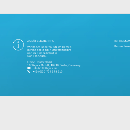
ung aller Datenschutzvorschriften ist seit mehr als einem Jahrzehnt unse
ige Tausend erfolgreiche Projekte realisiert und unterstützt kleine und 
kundenspezifischen Lösungen.
Bitte sprechen Sie uns jederzeit für ein individuelles Angebot an.
ZUSÄTZLICHE INFO
Wir haben unseren Sitz im Herzen
Berlins direkt am Kurfürstendamm
und im Finanzdistrikt in