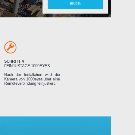
amera
SCHRITT 4
LTEN
FEINJUSTAGE 1000EYES
ung wird das
Nach der Installation wird die
weniger Tage
Kamera von 1000eyes über eine
ssen es dann
Remoteverbindung feinjustiert.
Stromnetz
 wird sich
seren Servern