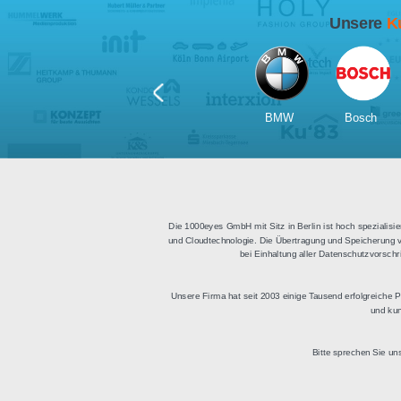
Für Tablets
geeignet
Apps für iOS und Android
Di
sowie ein HTML Modul für
Deu
die Einbindung in
bestehende Websites.
BMW