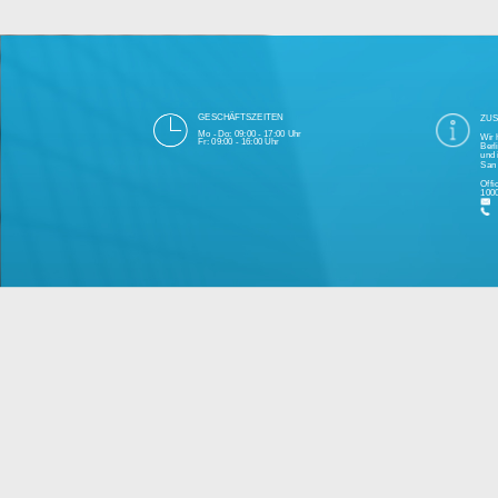
Die 1000eyes GmbH mit Sitz in Berlin ist
und Cloudtechnologie. Die Übertragung un
bei Einhaltung aller Da
Unsere Firma hat seit 2003 einige Tausen
Bitte 