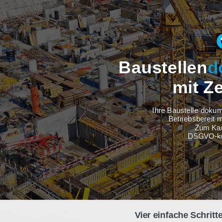
Baustel
m
Ihre Baus
Betri