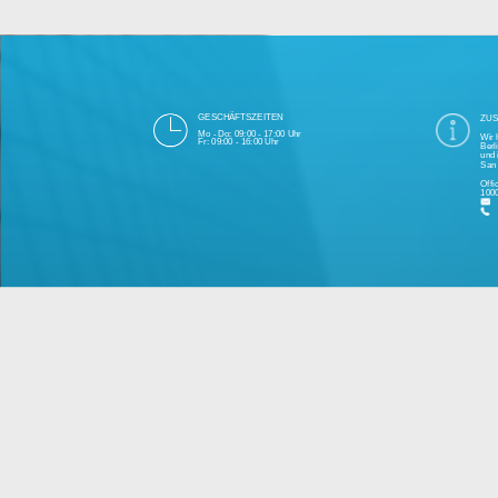
Die 1000eyes GmbH mit Sitz in Berlin ist
und Cloudtechnologie. Die Übertragung un
bei Einhaltung aller Da
Unsere Firma hat seit 2003 einige Tausen
Bitte 