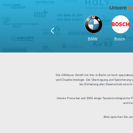
Für Tablets
geeignet
Apps für iOS und Android
Di
sowie ein HTML Modul für
Deu
die Einbindung in
bestehende Websites.
BMW