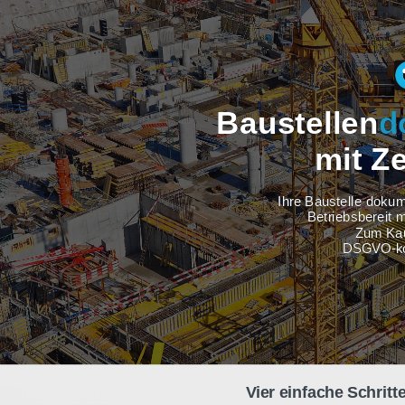
Baustel
m
Ihre Baus
Betri