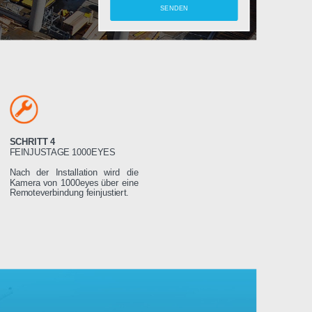
amera
SCHRITT 4
LTEN
FEINJUSTAGE 1000EYES
ung wird das
Nach der Installation wird die
weniger Tage
Kamera von 1000eyes über eine
ssen es dann
Remoteverbindung feinjustiert.
Stromnetz
 wird sich
seren Servern