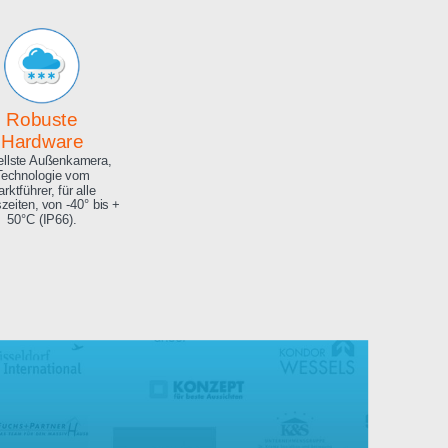
Archiv
Hochauflösendes
Bilderarchiv über die
gesamte Projektdauer.
Robuste
Hardware
Aktuellste Außenkamera,
Technologie vom
Marktführer, für alle
Jahreszeiten, von -40° bis +
50°C (IP66).