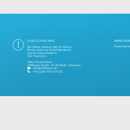
ung aller Datenschutzvorschriften ist seit mehr als einem Jahrzehnt unse
ige Tausend erfolgreiche Projekte realisiert und unterstützt kleine und 
kundenspezifischen Lösungen.
Bitte sprechen Sie uns jederzeit für ein individuelles Angebot an.
ZUSÄTZLICHE INFO
Wir haben unseren Sitz im Herzen
Berlins direkt am Kurfürstendamm
und im Finanzdistrikt in