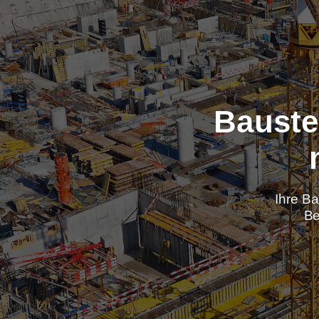
Baus
Ih