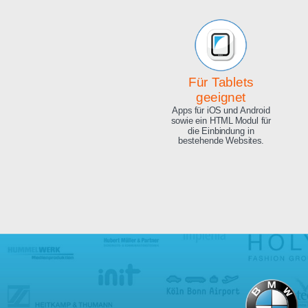
Beeindruckende
Qualität
Exzellente Bild Qualität, 4K
Ultra HD und 8.3 Megapixel.
Für Tablets
geeignet
Apps für iOS und Android
sowie ein HTML Modul für
die Einbindung in
bestehende Websites.