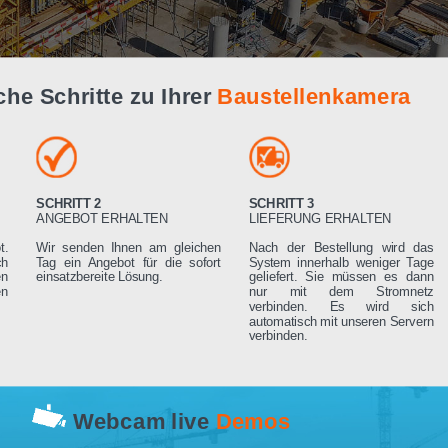
Live Demo
infache Schritte zu Ihrer
Baustellenk
SCHRITT 2
SCHRITT 3
RN
ANGEBOT ERHALTEN
LIEFERUNG ERHA
 Angebot.
Wir senden Ihnen am gleichen
Nach der Bestell
rden sich
Tag ein Angebot für die sofort
System innerhalb 
ng setzen
einsatzbereite Lösung.
geliefert. Sie mü
rderungen
nur mit dem 
verbinden. Es
automatisch mit un
verbinden.