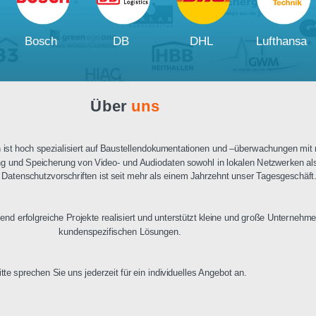
Ausschreibungstext
PDF Datenblatt
Unsere
Kunden und Partner
W
Bosch
DB
DHL
Über
uns
n Berlin ist hoch spezialisiert auf Baustellendokumentationen und –üb
ertragung und Speicherung von Video- und Audiodaten sowohl in lokalen