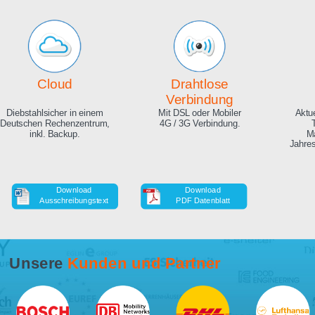
Echte Live Bilder
Online Zeitraffer
App, Browser und auf Ihrer
Während der Bauphase,
Website. Hunderte
auch in HD als Download.
Zuschauer gleichzeitig
möglich.
Cloud
Drahtlose
Verbindung
Diebstahlsicher in einem
Mit DSL oder Mobiler
Deutschen Rechenzentrum,
4G / 3G Verbindung.
inkl. Backup.
Download
Download