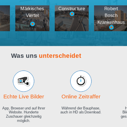
Webcam live
Demos
tema
Märkisches
Constructure
medien
Viertel
K
Was uns
unterscheidet