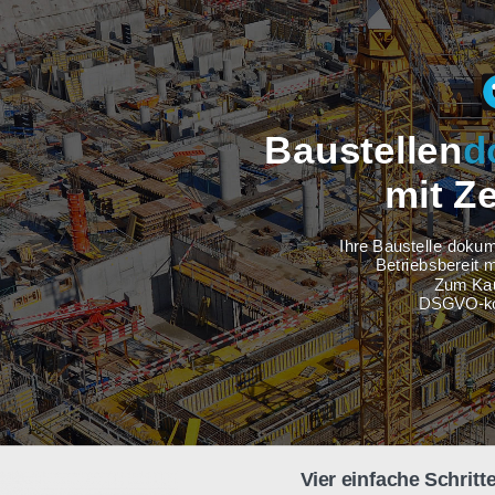
Baustel
m
Ihre Baus
Betri