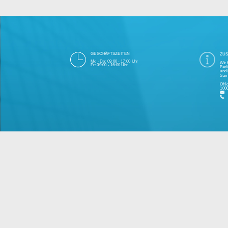
Die 1000eyes GmbH mit Sitz in Berlin ist
und Cloudtechnologie. Die Übertragung un
bei Einhaltung aller Da
Unsere Firma hat seit 2003 einige Tausen
Bitte 