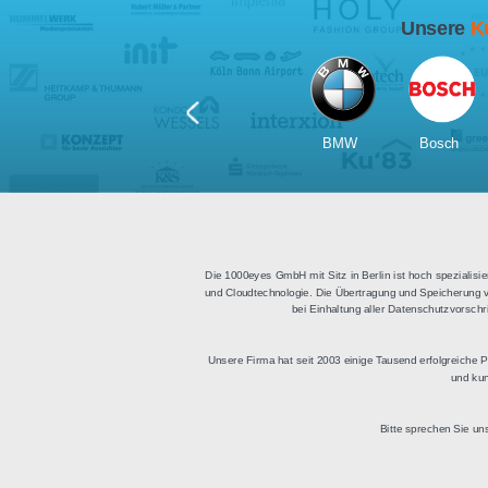
Für Tablets
geeignet
Apps für iOS und Android
Di
sowie ein HTML Modul für
Deu
die Einbindung in
bestehende Websites.
BMW