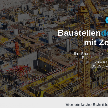
Baustel
m
Ihre Baus
Betri