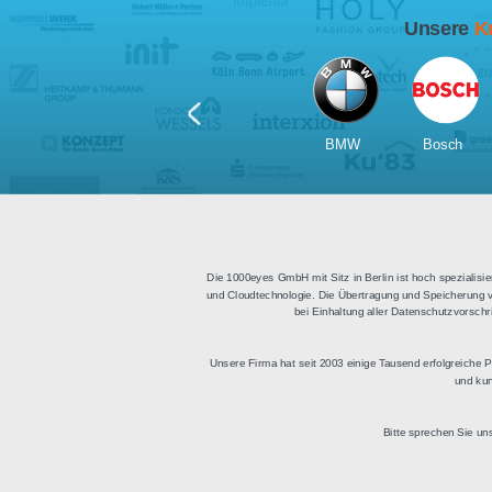
Für Tablets
geeignet
Apps für iOS und Android
Di
sowie ein HTML Modul für
Deu
die Einbindung in
bestehende Websites.
BMW