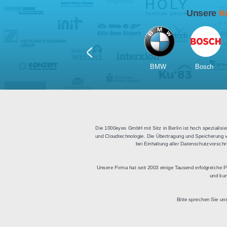
Für Tablets
geeignet
Apps für iOS und Android
Di
sowie ein HTML Modul für
Deu
die Einbindung in
bestehende Websites.
BMW