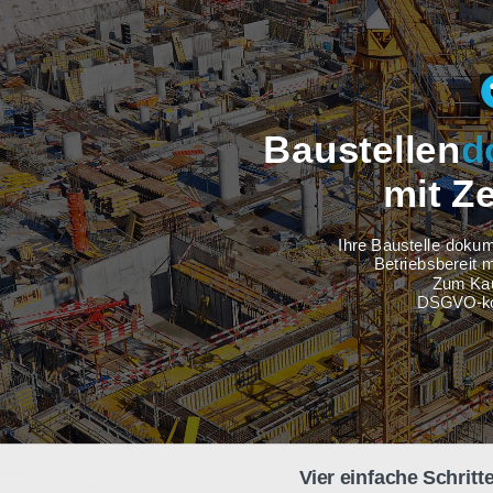
Baustel
m
Ihre Baus
Betri