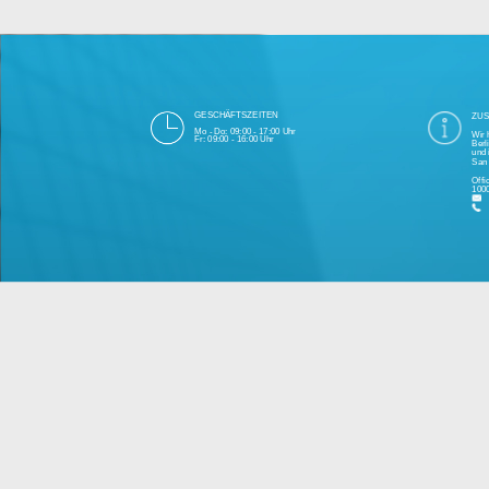
Die 1000eyes GmbH mit Sitz in Berlin ist
und Cloudtechnologie. Die Übertragung un
bei Einhaltung aller Da
Unsere Firma hat seit 2003 einige Tausen
Bitte 