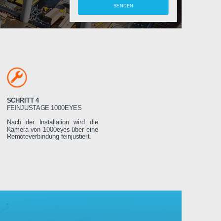
amera
SCHRITT 4
LTEN
FEINJUSTAGE 1000EYES
ung wird das
Nach der Installation wird die
weniger Tage
Kamera von 1000eyes über eine
ssen es dann
Remoteverbindung feinjustiert.
Stromnetz
 wird sich
seren Servern