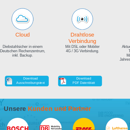
Echte Live Bilder
Online Zeitraffer
App, Browser und auf Ihrer
Während der Bauphase,
Website. Hunderte
auch in HD als Download.
Zuschauer gleichzeitig
möglich.
Cloud
Drahtlose
Verbindung
Diebstahlsicher in einem
Mit DSL oder Mobiler
Deutschen Rechenzentrum,
4G / 3G Verbindung.
inkl. Backup.
Download
Download