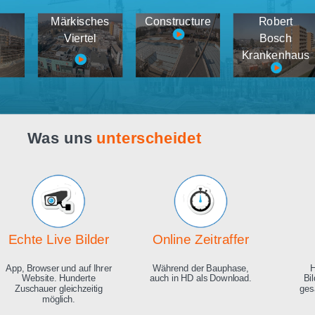
Webcam live
Demos
tema
Märkisches
Constructure
medien
Viertel
K
Was uns
unterscheidet