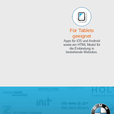
Beeindruckende
Qualität
Exzellente Bild Qualität, 4K
Ultra HD und 8.3 Megapixel.
Für Tablets
geeignet
Apps für iOS und Android
sowie ein HTML Modul für
die Einbindung in
bestehende Websites.