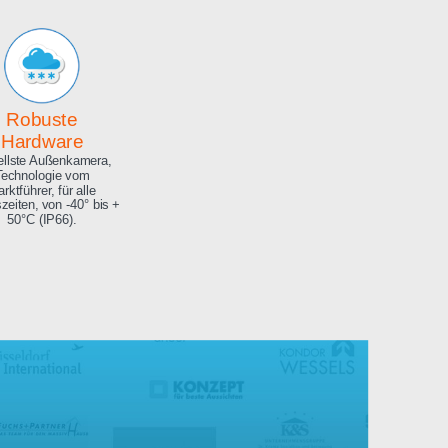
Archiv
Hochauflösendes
Bilderarchiv über die
gesamte Projektdauer.
Robuste
Hardware
Aktuellste Außenkamera,
Technologie vom
Marktführer, für alle
Jahreszeiten, von -40° bis +
50°C (IP66).