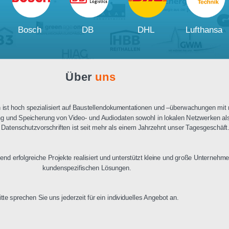
Ausschreibungstext
PDF Datenblatt
Unsere
Kunden und Partner
W
Bosch
DB
DHL
Über
uns
n Berlin ist hoch spezialisiert auf Baustellendokumentationen und –üb
ertragung und Speicherung von Video- und Audiodaten sowohl in lokalen