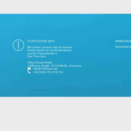
ung aller Datenschutzvorschriften ist seit mehr als einem Jahrzehnt unse
ige Tausend erfolgreiche Projekte realisiert und unterstützt kleine und 
kundenspezifischen Lösungen.
Bitte sprechen Sie uns jederzeit für ein individuelles Angebot an.
ZUSÄTZLICHE INFO
Wir haben unseren Sitz im Herzen
Berlins direkt am Kurfürstendamm
und im Finanzdistrikt in