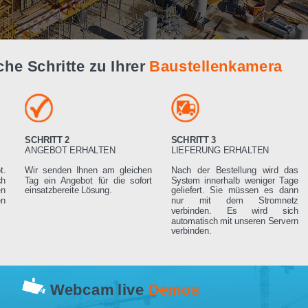
Live Demo
infache Schritte zu Ihrer
Baustellenk
SCHRITT 2
SCHRITT 3
RN
ANGEBOT ERHALTEN
LIEFERUNG ERHA
 Angebot.
Wir senden Ihnen am gleichen
Nach der Bestell
rden sich
Tag ein Angebot für die sofort
System innerhalb 
ng setzen
einsatzbereite Lösung.
geliefert. Sie mü
rderungen
nur mit dem 
verbinden. Es
automatisch mit un
verbinden.