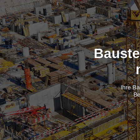
Baus
Ih