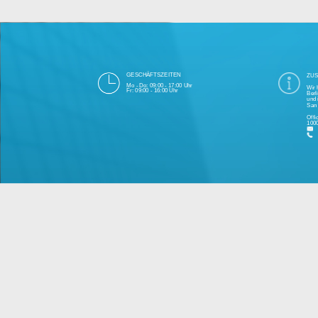
Die 1000eyes GmbH mit Sitz in Berlin ist
und Cloudtechnologie. Die Übertragung un
bei Einhaltung aller Da
Unsere Firma hat seit 2003 einige Tausen
Bitte 