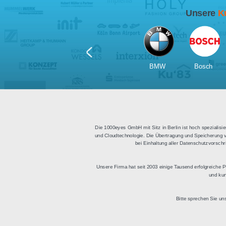
Für Tablets
geeignet
Apps für iOS und Android
Di
sowie ein HTML Modul für
Deu
die Einbindung in
bestehende Websites.
BMW