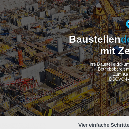
Baustel
m
Ihre Baus
Betri