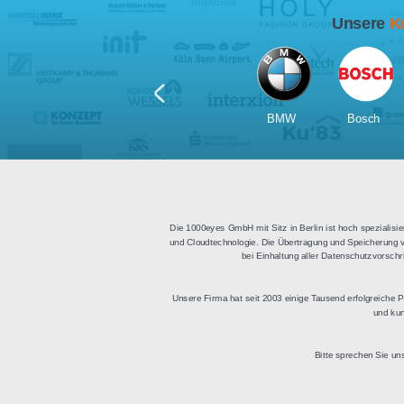
Für Tablets
geeignet
Apps für iOS und Android
Di
sowie ein HTML Modul für
Deu
die Einbindung in
bestehende Websites.
BMW