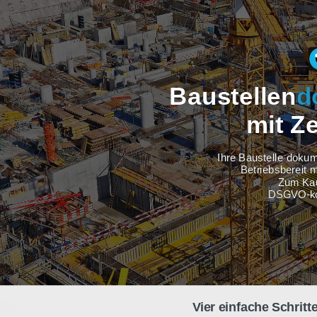
Baustel
m
Ihre Baus
Betri