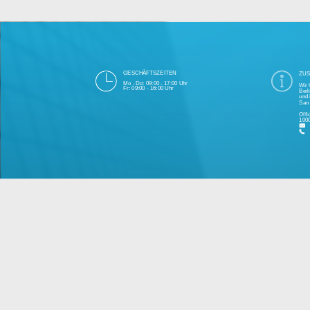
Die 1000eyes GmbH mit Sitz in Berlin ist
und Cloudtechnologie. Die Übertragung un
bei Einhaltung aller Da
Unsere Firma hat seit 2003 einige Tausen
Bitte 