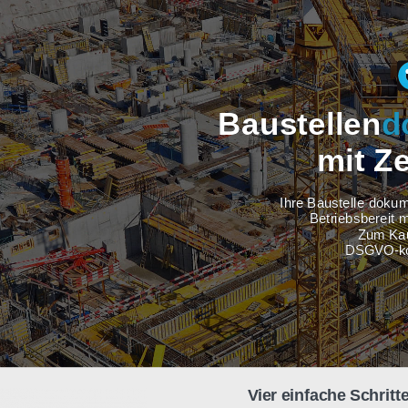
Baustel
m
Ihre Baus
Betri