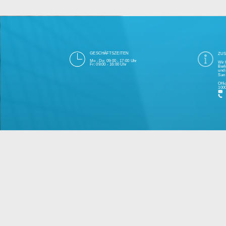
Die 1000eyes GmbH mit Sitz in Berlin ist
und Cloudtechnologie. Die Übertragung un
bei Einhaltung aller Da
Unsere Firma hat seit 2003 einige Tausen
Bitte 