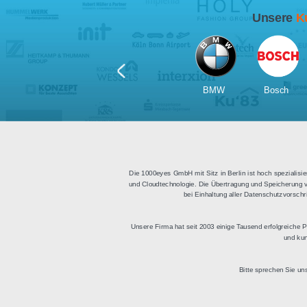
Für Tablets
geeignet
Apps für iOS und Android
Di
sowie ein HTML Modul für
Deu
die Einbindung in
bestehende Websites.
BMW