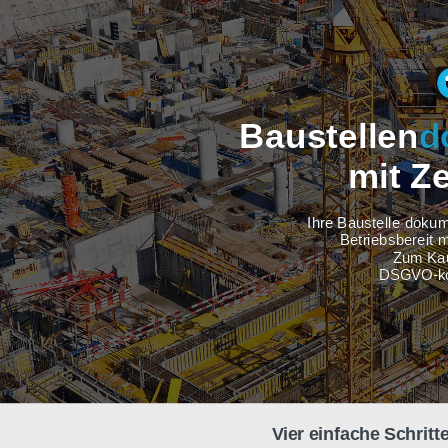
Baustel
m
Ihre Baus
Betri