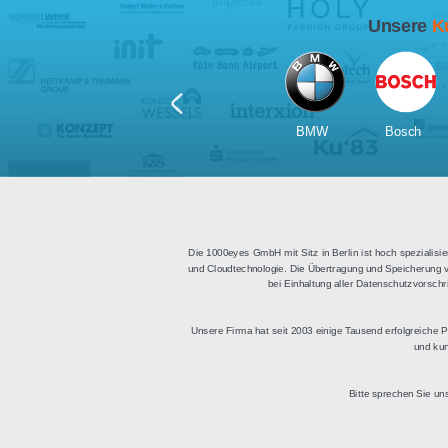
Für Tablets
geeignet
Apps für iOS und Android
Di
sowie ein HTML Modul für
Deu
die Einbindung in
bestehende Websites.
BMW