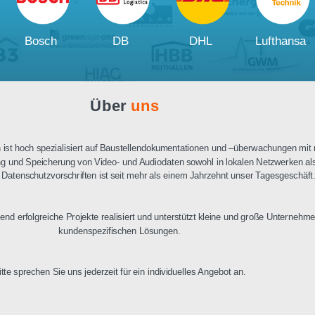
Ausschreibungstext
PDF Datenblatt
Unsere
Kunden und Partner
W
Bosch
DB
DHL
Über
uns
n Berlin ist hoch spezialisiert auf Baustellendokumentationen und –üb
ertragung und Speicherung von Video- und Audiodaten sowohl in lokalen