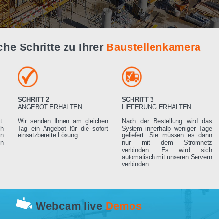
Live Demo
infache Schritte zu Ihrer
Baustellenk
SCHRITT 2
SCHRITT 3
RN
ANGEBOT ERHALTEN
LIEFERUNG ERHA
 Angebot.
Wir senden Ihnen am gleichen
Nach der Bestell
rden sich
Tag ein Angebot für die sofort
System innerhalb 
ng setzen
einsatzbereite Lösung.
geliefert. Sie mü
rderungen
nur mit dem 
verbinden. Es
automatisch mit un
verbinden.