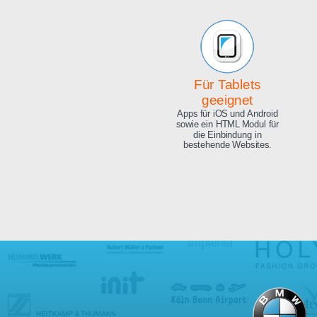
Beeindruckende
Qualität
Exzellente Bild Qualität, 4K
Ultra HD und 8.3 Megapixel.
Für Tablets
geeignet
Apps für iOS und Android
sowie ein HTML Modul für
die Einbindung in
bestehende Websites.