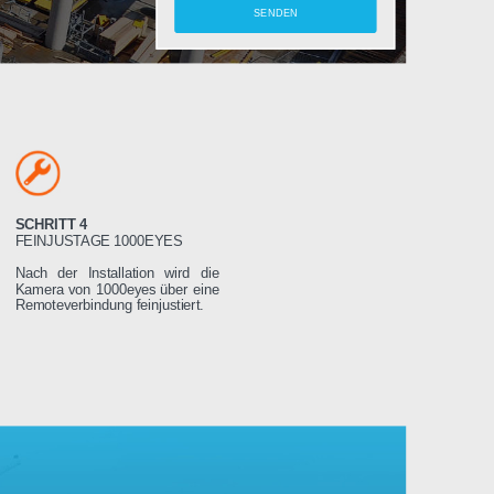
amera
SCHRITT 4
LTEN
FEINJUSTAGE 1000EYES
ung wird das
Nach der Installation wird die
weniger Tage
Kamera von 1000eyes über eine
ssen es dann
Remoteverbindung feinjustiert.
Stromnetz
 wird sich
seren Servern