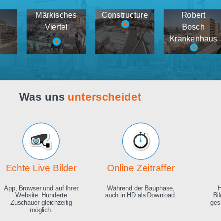
Webcam live
Demos
tema
Märkisches
Constructure
medien
Viertel
K
Was uns
unterscheidet