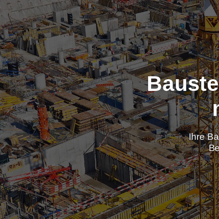
Baus
Ih