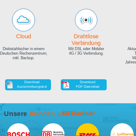
Echte Live Bilder
Online Zeitraffer
App, Browser und auf Ihrer
Während der Bauphase,
Website. Hunderte
auch in HD als Download.
Zuschauer gleichzeitig
möglich.
Cloud
Drahtlose
Verbindung
Diebstahlsicher in einem
Mit DSL oder Mobiler
Deutschen Rechenzentrum,
4G / 3G Verbindung.
inkl. Backup.
Download
Download