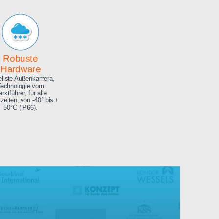
Archiv
Hochauflösendes
Bilderarchiv über die
gesamte Projektdauer.
Robuste
Hardware
Aktuellste Außenkamera,
Technologie vom
Marktführer, für alle
Jahreszeiten, von -40° bis +
50°C (IP66).