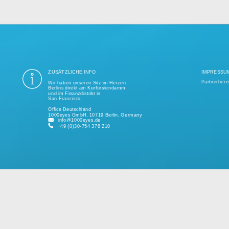
ung aller Datenschutzvorschriften ist seit mehr als einem Jahrzehnt unse
ige Tausend erfolgreiche Projekte realisiert und unterstützt kleine und 
kundenspezifischen Lösungen.
Bitte sprechen Sie uns jederzeit für ein individuelles Angebot an.
ZUSÄTZLICHE INFO
Wir haben unseren Sitz im Herzen
Berlins direkt am Kurfürstendamm
und im Finanzdistrikt in