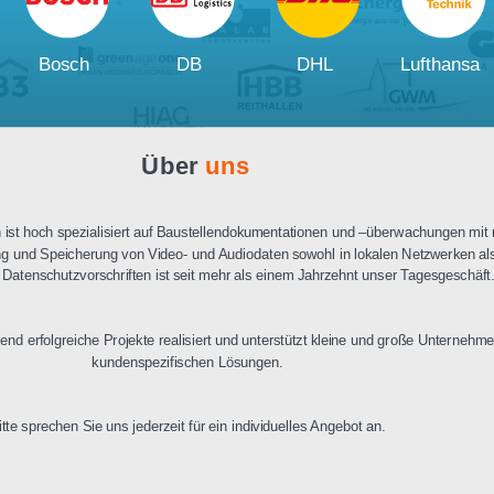
Ausschreibungstext
PDF Datenblatt
Unsere
Kunden und Partner
W
Bosch
DB
DHL
Über
uns
n Berlin ist hoch spezialisiert auf Baustellendokumentationen und –üb
ertragung und Speicherung von Video- und Audiodaten sowohl in lokalen