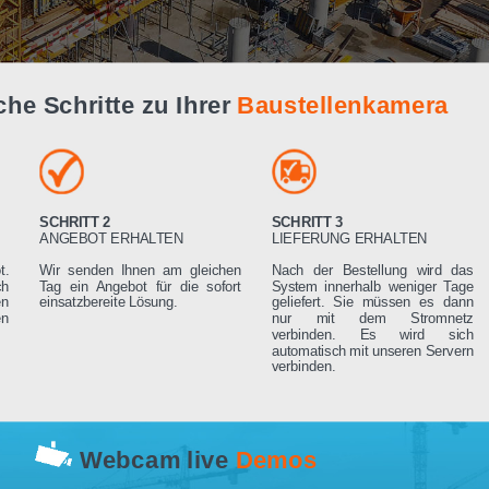
Live Demo
infache Schritte zu Ihrer
Baustellenk
SCHRITT 2
SCHRITT 3
RN
ANGEBOT ERHALTEN
LIEFERUNG ERHA
 Angebot.
Wir senden Ihnen am gleichen
Nach der Bestell
rden sich
Tag ein Angebot für die sofort
System innerhalb 
ng setzen
einsatzbereite Lösung.
geliefert. Sie mü
rderungen
nur mit dem 
verbinden. Es
automatisch mit un
verbinden.