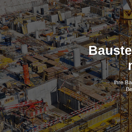
Baus
Ih