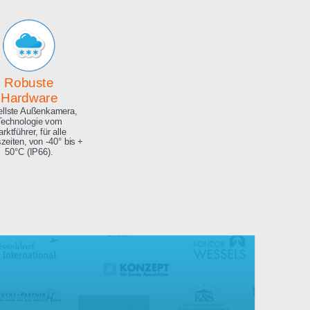
Archiv
Hochauflösendes
Bilderarchiv über die
gesamte Projektdauer.
Robuste
Hardware
Aktuellste Außenkamera,
Technologie vom
Marktführer, für alle
Jahreszeiten, von -40° bis +
50°C (IP66).