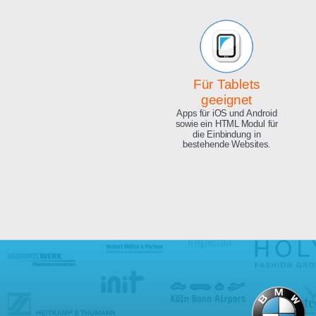
Beeindruckende
Qualität
Exzellente Bild Qualität, 4K
Ultra HD und 8.3 Megapixel.
Für Tablets
geeignet
Apps für iOS und Android
sowie ein HTML Modul für
die Einbindung in
bestehende Websites.