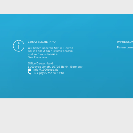
ung aller Datenschutzvorschriften ist seit mehr als einem Jahrzehnt unse
ige Tausend erfolgreiche Projekte realisiert und unterstützt kleine und 
kundenspezifischen Lösungen.
Bitte sprechen Sie uns jederzeit für ein individuelles Angebot an.
ZUSÄTZLICHE INFO
Wir haben unseren Sitz im Herzen
Berlins direkt am Kurfürstendamm
und im Finanzdistrikt in