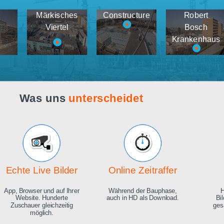
Webcam live
Demos
tema
Märkisches
Constructure
medien
Viertel
K
Was uns
unterscheidet