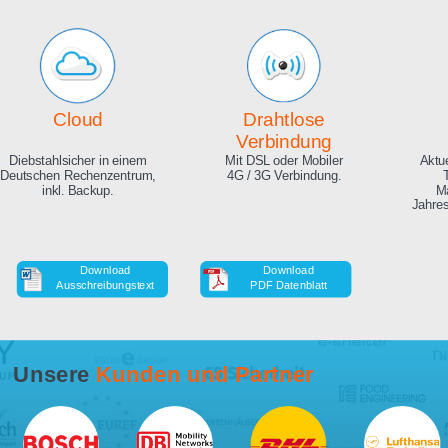
Echte Live Bilder
Online Zeitraffer
App, Browser und auf Ihrer
Während der Bauphase,
Website. Hunderte
auch in HD als Download.
Zuschauer gleichzeitig
möglich.
Cloud
Drahtlose
Verbindung
Diebstahlsicher in einem
Mit DSL oder Mobiler
Deutschen Rechenzentrum,
4G / 3G Verbindung.
inkl. Backup.
Download
Download