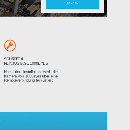
amera
SCHRITT 4
LTEN
FEINJUSTAGE 1000EYES
ung wird das
Nach der Installation wird die
weniger Tage
Kamera von 1000eyes über eine
ssen es dann
Remoteverbindung feinjustiert.
Stromnetz
 wird sich
seren Servern