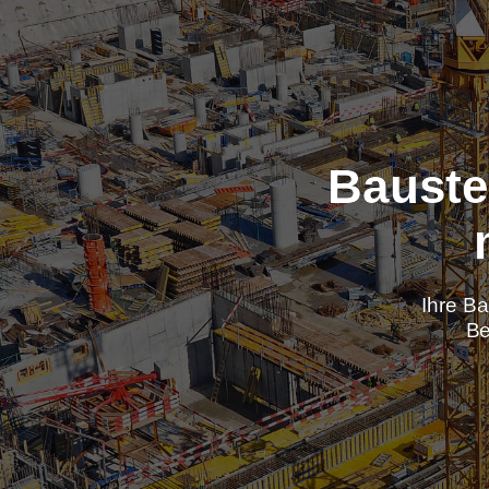
Baus
Ih