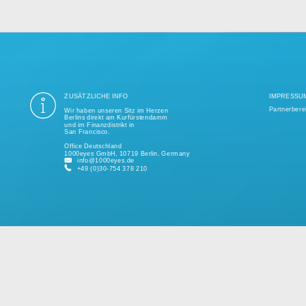
ung aller Datenschutzvorschriften ist seit mehr als einem Jahrzehnt unse
ige Tausend erfolgreiche Projekte realisiert und unterstützt kleine und 
kundenspezifischen Lösungen.
Bitte sprechen Sie uns jederzeit für ein individuelles Angebot an.
ZUSÄTZLICHE INFO
Wir haben unseren Sitz im Herzen
Berlins direkt am Kurfürstendamm
und im Finanzdistrikt in