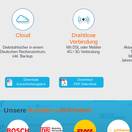
Echte Live Bilder
Online Zeitraffer
App, Browser und auf Ihrer
Während der Bauphase,
Website. Hunderte
auch in HD als Download.
Zuschauer gleichzeitig
möglich.
Cloud
Drahtlose
Verbindung
Diebstahlsicher in einem
Mit DSL oder Mobiler
Deutschen Rechenzentrum,
4G / 3G Verbindung.
inkl. Backup.
Download
Download