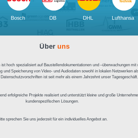
Ausschreibungstext
PDF Datenblatt
Unsere
Kunden und Partner
W
Bosch
DB
DHL
Über
uns
n Berlin ist hoch spezialisiert auf Baustellendokumentationen und –üb
ertragung und Speicherung von Video- und Audiodaten sowohl in lokalen