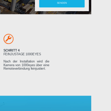
amera
SCHRITT 4
LTEN
FEINJUSTAGE 1000EYES
ung wird das
Nach der Installation wird die
weniger Tage
Kamera von 1000eyes über eine
ssen es dann
Remoteverbindung feinjustiert.
Stromnetz
 wird sich
seren Servern