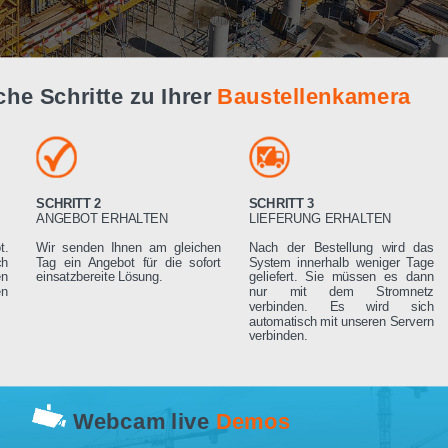
Live Demo
infache Schritte zu Ihrer
Baustellenk
SCHRITT 2
SCHRITT 3
RN
ANGEBOT ERHALTEN
LIEFERUNG ERHA
 Angebot.
Wir senden Ihnen am gleichen
Nach der Bestell
rden sich
Tag ein Angebot für die sofort
System innerhalb 
ng setzen
einsatzbereite Lösung.
geliefert. Sie mü
rderungen
nur mit dem 
verbinden. Es
automatisch mit un
verbinden.