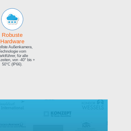
Archiv
Hochauflösendes
Bilderarchiv über die
gesamte Projektdauer.
Robuste
Hardware
Aktuellste Außenkamera,
Technologie vom
Marktführer, für alle
Jahreszeiten, von -40° bis +
50°C (IP66).