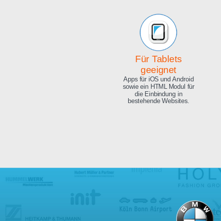
Beeindruckende
Qualität
Exzellente Bild Qualität, 4K
Ultra HD und 8.3 Megapixel.
Für Tablets
geeignet
Apps für iOS und Android
sowie ein HTML Modul für
die Einbindung in
bestehende Websites.