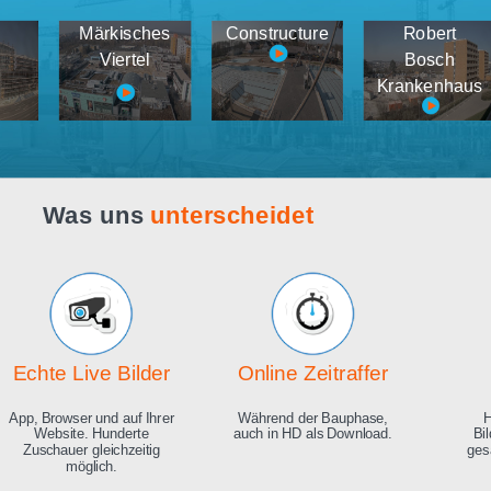
Webcam live
Demos
tema
Märkisches
Constructure
medien
Viertel
K
Was uns
unterscheidet