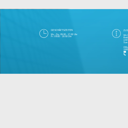
Die 1000eyes GmbH mit Sitz in Berlin ist
und Cloudtechnologie. Die Übertragung un
bei Einhaltung aller Da
Unsere Firma hat seit 2003 einige Tausen
Bitte 