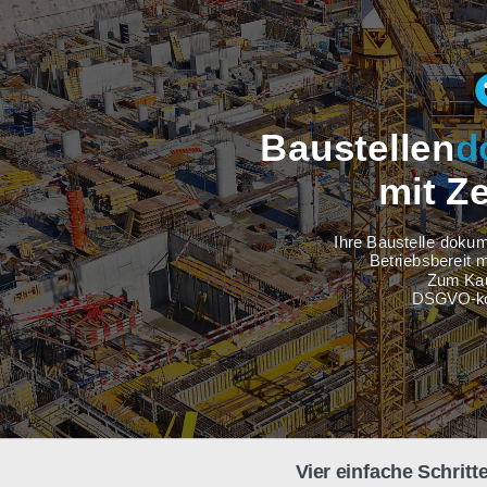
Baustel
m
Ihre Baus
Betri