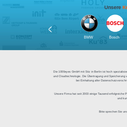
Für Tablets
geeignet
Apps für iOS und Android
Di
sowie ein HTML Modul für
Deu
die Einbindung in
bestehende Websites.
BMW