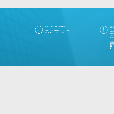
Die 1000eyes GmbH mit Sitz in Berlin ist
und Cloudtechnologie. Die Übertragung un
bei Einhaltung aller Da
Unsere Firma hat seit 2003 einige Tausen
Bitte 