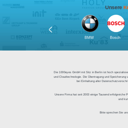
Für Tablets
geeignet
Apps für iOS und Android
Di
sowie ein HTML Modul für
Deu
die Einbindung in
bestehende Websites.
BMW