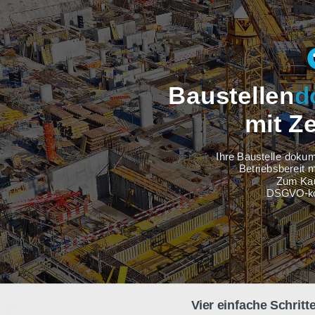
Baustel
m
Ihre Baus
Betri