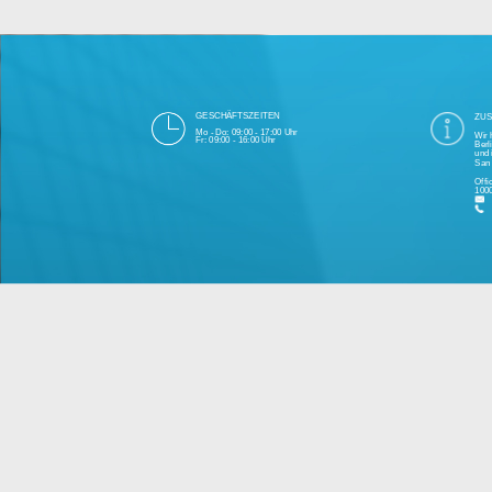
Die 1000eyes GmbH mit Sitz in Berlin ist
und Cloudtechnologie. Die Übertragung un
bei Einhaltung aller Da
Unsere Firma hat seit 2003 einige Tausen
Bitte 