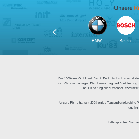
Für Tablets
geeignet
Apps für iOS und Android
Di
sowie ein HTML Modul für
Deu
die Einbindung in
bestehende Websites.
BMW