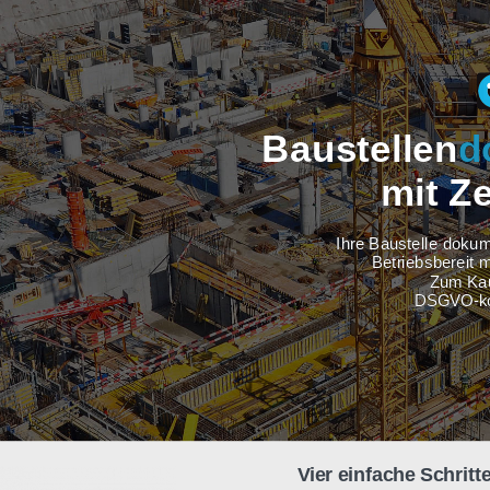
Baustel
m
Ihre Baus
Betri