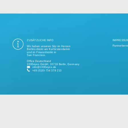
ung aller Datenschutzvorschriften ist seit mehr als einem Jahrzehnt unse
ige Tausend erfolgreiche Projekte realisiert und unterstützt kleine und 
kundenspezifischen Lösungen.
Bitte sprechen Sie uns jederzeit für ein individuelles Angebot an.
ZUSÄTZLICHE INFO
Wir haben unseren Sitz im Herzen
Berlins direkt am Kurfürstendamm
und im Finanzdistrikt in