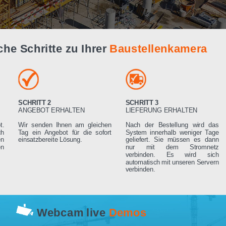
Live Demo
infache Schritte zu Ihrer
Baustellenk
SCHRITT 2
SCHRITT 3
RN
ANGEBOT ERHALTEN
LIEFERUNG ERHA
 Angebot.
Wir senden Ihnen am gleichen
Nach der Bestell
rden sich
Tag ein Angebot für die sofort
System innerhalb 
ng setzen
einsatzbereite Lösung.
geliefert. Sie mü
rderungen
nur mit dem 
verbinden. Es
automatisch mit un
verbinden.