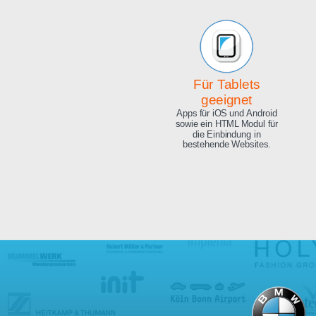
Beeindruckende
Qualität
Exzellente Bild Qualität, 4K
Ultra HD und 8.3 Megapixel.
Für Tablets
geeignet
Apps für iOS und Android
sowie ein HTML Modul für
die Einbindung in
bestehende Websites.