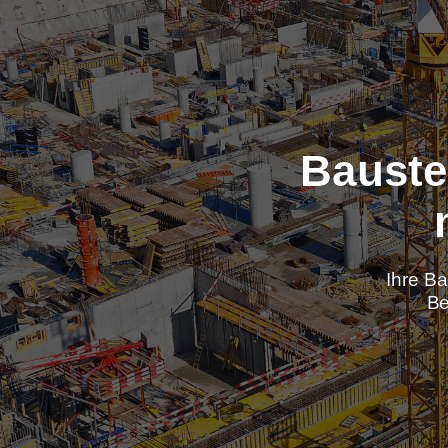
Baus
Ih