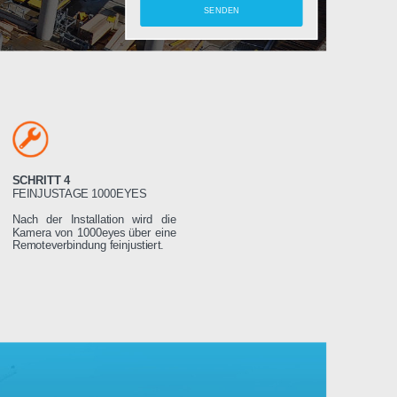
amera
SCHRITT 4
LTEN
FEINJUSTAGE 1000EYES
ung wird das
Nach der Installation wird die
weniger Tage
Kamera von 1000eyes über eine
ssen es dann
Remoteverbindung feinjustiert.
Stromnetz
 wird sich
seren Servern