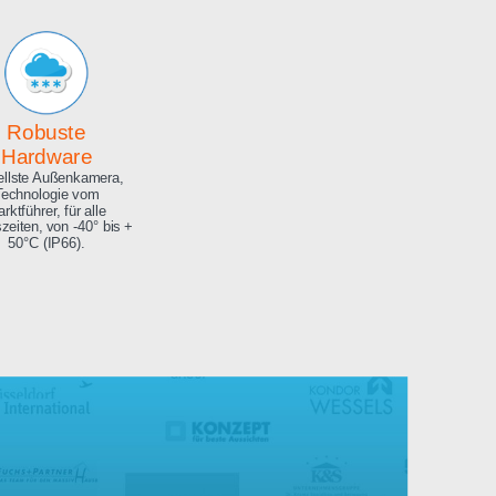
Archiv
Hochauflösendes
Bilderarchiv über die
gesamte Projektdauer.
Robuste
Hardware
Aktuellste Außenkamera,
Technologie vom
Marktführer, für alle
Jahreszeiten, von -40° bis +
50°C (IP66).