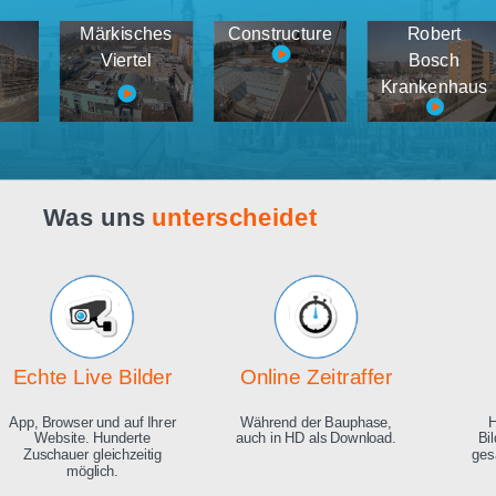
Webcam live
Demos
tema
Märkisches
Constructure
medien
Viertel
K
Was uns
unterscheidet