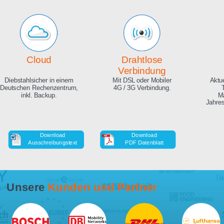
Echte Live Bilder
Online Zeitraffer
App, Browser und auf Ihrer
Während der Bauphase,
Website. Hunderte
auch in HD als Download.
Zuschauer gleichzeitig
möglich.
Cloud
Drahtlose
Verbindung
Diebstahlsicher in einem
Mit DSL oder Mobiler
Deutschen Rechenzentrum,
4G / 3G Verbindung.
inkl. Backup.
Download
Download