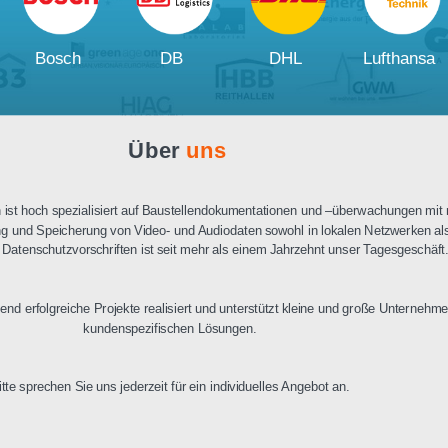
Ausschreibungstext
PDF Datenblatt
Unsere
Kunden und Partner
W
Bosch
DB
DHL
Über
uns
n Berlin ist hoch spezialisiert auf Baustellendokumentationen und –üb
ertragung und Speicherung von Video- und Audiodaten sowohl in lokalen