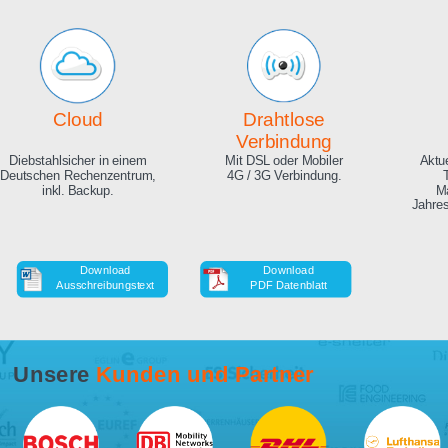
Echte Live Bilder
Online Zeitraffer
App, Browser und auf Ihrer
Während der Bauphase,
Website. Hunderte
auch in HD als Download.
Zuschauer gleichzeitig
möglich.
Cloud
Drahtlose
Verbindung
Diebstahlsicher in einem
Mit DSL oder Mobiler
Deutschen Rechenzentrum,
4G / 3G Verbindung.
inkl. Backup.
Download
Download