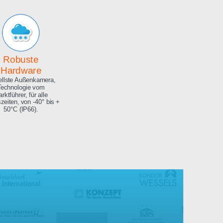
Archiv
Hochauflösendes
Bilderarchiv über die
gesamte Projektdauer.
Robuste
Hardware
Aktuellste Außenkamera,
Technologie vom
Marktführer, für alle
Jahreszeiten, von -40° bis +
50°C (IP66).