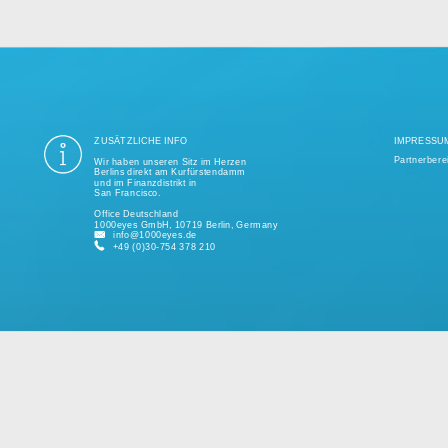
ung aller Datenschutzvorschriften ist seit mehr als einem Jahrzehnt unse
ige Tausend erfolgreiche Projekte realisiert und unterstützt kleine und 
kundenspezifischen Lösungen.
Bitte sprechen Sie uns jederzeit für ein individuelles Angebot an.
ZUSÄTZLICHE INFO
Wir haben unseren Sitz im Herzen
Berlins direkt am Kurfürstendamm
und im Finanzdistrikt in