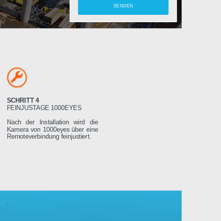
amera
SCHRITT 4
LTEN
FEINJUSTAGE 1000EYES
ung wird das
Nach der Installation wird die
weniger Tage
Kamera von 1000eyes über eine
ssen es dann
Remoteverbindung feinjustiert.
Stromnetz
 wird sich
seren Servern