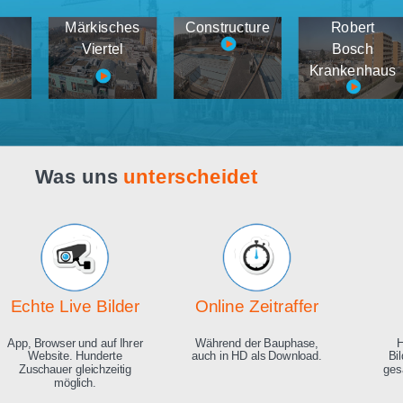
Webcam live
Demos
tema
Märkisches
Constructure
medien
Viertel
K
Was uns
unterscheidet