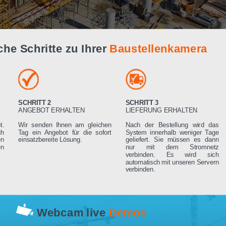
Live Demo
infache Schritte zu Ihrer
Baustellenk
SCHRITT 2
SCHRITT 3
RN
ANGEBOT ERHALTEN
LIEFERUNG ERHA
 Angebot.
Wir senden Ihnen am gleichen
Nach der Bestell
rden sich
Tag ein Angebot für die sofort
System innerhalb 
ng setzen
einsatzbereite Lösung.
geliefert. Sie mü
rderungen
nur mit dem 
verbinden. Es
automatisch mit un
verbinden.