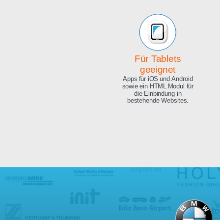
Beeindruckende
Qualität
Exzellente Bild Qualität, 4K
Ultra HD und 8.3 Megapixel.
Für Tablets
geeignet
Apps für iOS und Android
sowie ein HTML Modul für
die Einbindung in
bestehende Websites.