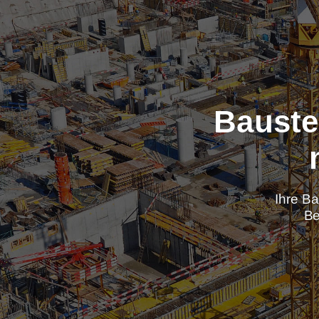
Baus
Ih